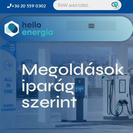
0
+36 20 559 0302
Megoldások
iparág
szerint