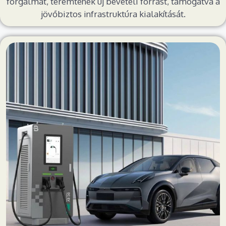
forgalmat, teremtenek új bevételi forrást, támogatva a
jövőbiztos infrastruktúra kialakítását.