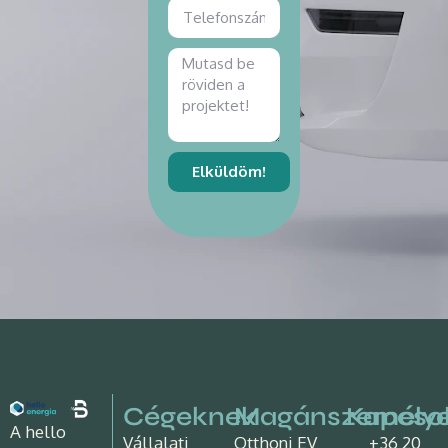
Elküldöm!
Cégeknek
Magánszemély
Kapcso
A hello
Vállalati
Otthoni EV
+36 20