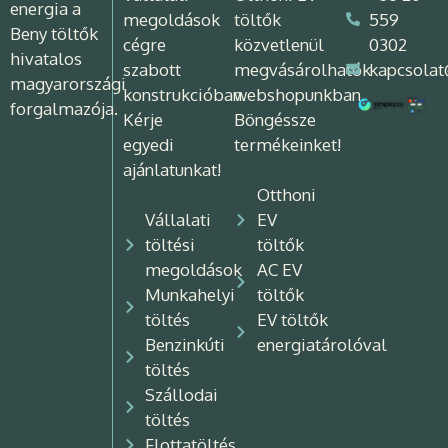
energia a
megoldások
töltők
559
Beny töltők
cégre
közvetlenül
0302
hivatalos
szabott
megvásárolhatók
kapcsolat
magyarországi
konstrukcióban.
webshopunkban.
forgalmazója.
Kérje
Böngéssze
egyedi
termékeinket!
ajánlatunkat!
Otthoni
Vállalati
EV
töltési
töltők
megoldások
AC EV
Munkahelyi
töltők
töltés
EV töltők
Benzinkúti
energiatárolóval
töltés
Szállodai
töltés
Flottatöltés