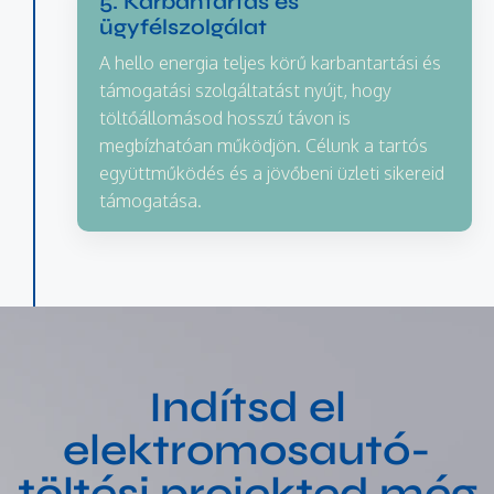
5. Karbantartás és
ügyfélszolgálat
A hello energia teljes körű karbantartási és
támogatási szolgáltatást nyújt, hogy
töltőállomásod hosszú távon is
megbízhatóan működjön. Célunk a tartós
együttműködés és a jövőbeni üzleti sikereid
támogatása.
Indítsd el
elektromosautó-
töltési projekted még