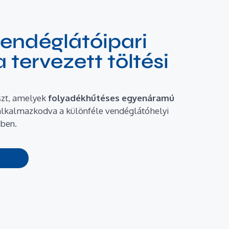
vendéglátóipari
tervezett töltési
szt, amelyek
folyadékhűtéses egyenáramú
lkalmazkodva a különféle vendéglátóhelyi
ében.