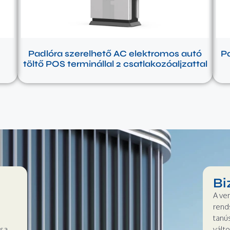
Padlóra szerelhető AC elektromos autó
Pa
töltő POS terminállal 2 csatlakozóaljzattal
Bi
A ven
rend
tanú
ása
válto