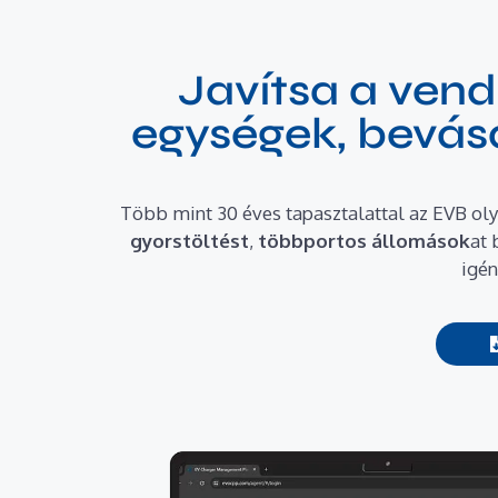
Javítsa a vend
egységek, bevásá
Több mint 30 éves tapasztalattal az EVB ol
gyorstöltést
,
többportos állomások
at 
igén