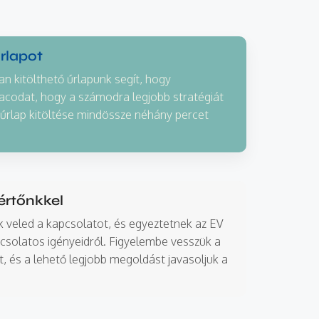
űrlapot
an kitölthető űrlapunk segít, hogy
acodat, hogy a számodra legjobb stratégiát
 űrlap kitöltése mindössze néhány percet
kértőnkkel
ik veled a kapcsolatot, és egyeztetnek az EV
csolatos igényeidről. Figyelembe vesszük a
t, és a lehető legjobb megoldást javasoljuk a