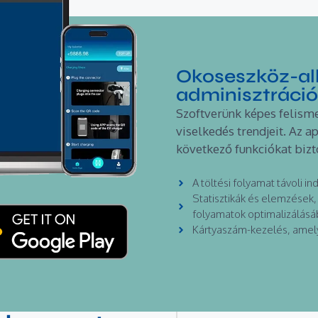
Okoseszköz-alk
adminisztráci
Szoftverünk képes felisme
viselkedés trendjeit. Az 
következő funkciókat bizto
A töltési folyamat távoli ind
Statisztikák és elemzések, 
folyamatok optimalizálás
Kártyaszám-kezelés, amely