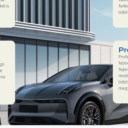
el is
funk
tölté
Pr
Prof
felmé
ogó
fejle
e.
rend
ése
tölt
megf