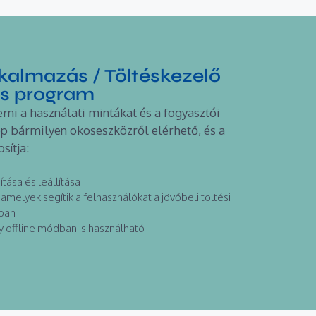
almazás / Töltéskezelő
ós program
rni a használati mintákat és a fogyasztói
app bármilyen okoseszközről elérhető, és a
sítja:
ítása és leállítása
amelyek segítik a felhasználókat a jövőbeli töltési
ában
 offline módban is használható