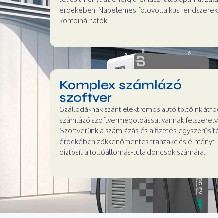
érdekében. Napelemes fotovoltaikus rendszerekk
kombinálhatók.
Komplex számlázó
szoftver
Szállodáknak szánt elektromos autó töltőink átf
számlázó szoftvermegoldással vannak felszerelv
Szoftverünk a számlázás és a fizetés egyszerűsít
érdekében zökkenőmentes tranzakciós élményt
biztosít a töltőállomás-tulajdonosok számára.