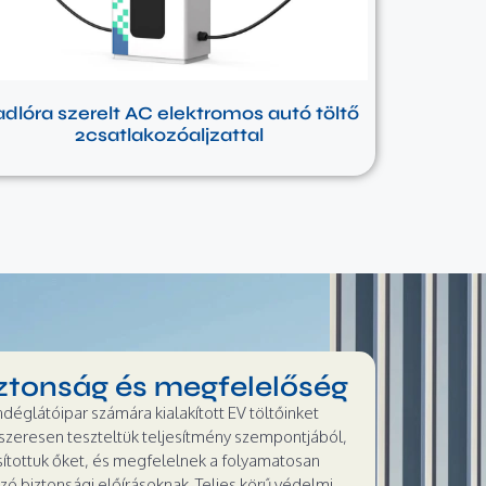
dlóra szerelt AC elektromos autó töltő
2csatlakozóaljzattal
ztonság és megfelelőség
déglátóipar számára kialakított EV töltőinket
szeresen teszteltük teljesítmény szempontjából,
sítottuk őket, és megfelelnek a folyamatosan
zó biztonsági előírásoknak. Teljes körű védelmi