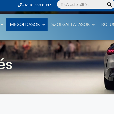
+36 20 559 0302
MEGOLDÁSOK
SZOLGÁLTATÁSOK
RÓLU
és