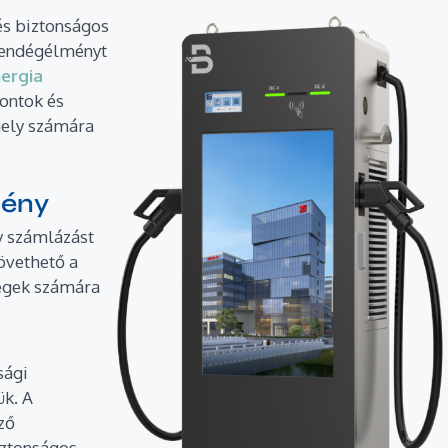
és biztonságos
 vendégélményt
nergia
ontok és
hely számára
mény
y számlázást
követhető a
dégek számára
sági
ük. A
ző
iztonságos