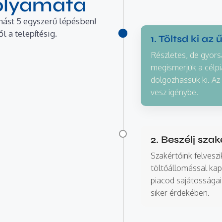
folyamata
mást 5 egyszerű lépésben!
 a telepítésig.
1. Töltsd ki az 
Részletes, de gyors
megismerjük a célpi
dolgozhassuk ki. Az
vesz igénybe.
2. Beszélj sza
Szakértőink felvesz
töltőállomással kap
piacod sajátosságai
siker érdekében.