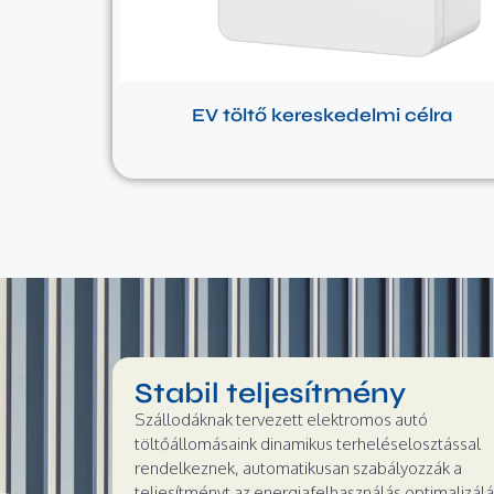
EV töltő kereskedelmi célra
Stabil teljesítmény
Szállodáknak tervezett elektromos autó
töltőállomásaink dinamikus terheléselosztással
rendelkeznek, automatikusan szabályozzák a
teljesítményt az energiafelhasználás optimalizál