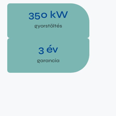
350
 kW
gyorstöltés
3
 év
garancia