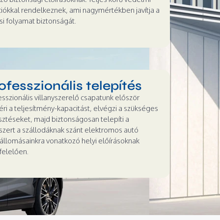
ciókkal rendelkeznek, ami nagymértékben javítja a
si folyamat biztonságát.
ofesszionális telepítés
esszionális villanyszerelő csapatunk először
ri a teljesítmény-kapacitást, elvégzi a szükséges
sztéseket, majd biztonságosan telepíti a
szert a szállodáknak szánt elektromos autó
őállomásainkra vonatkozó helyi előírásoknak
elelően.