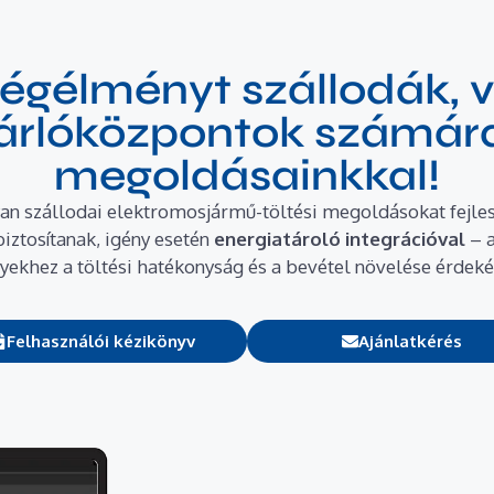
égélményt szállodák, 
rlóközpontok számára 
megoldásainkkal!
yan szállodai elektromosjármű-töltési megoldásokat fejle
biztosítanak, igény esetén
energiatároló integrációval
– a
yekhez a töltési hatékonyság és a bevétel növelése érdek
Felhasználói kézikönyv
Ajánlatkérés