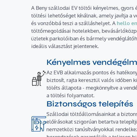
A Beny szállodai EV töltői kényelmes, gyors 
töltési lehetőséget kínálnak, amely javítja a
és vonzóbbá teszi a szálláshelyet. A
hello e
töltőmegoldásai hotelekben, bevásárlóközp
üzletek parkolóiban és bármely vendéglátó
ideális választást jelentenek.
Kényelmes vendégél
Az EVB alkalmazás pontos és hatékon
biztosít, rajta keresztül valós időben 
töléts állapota - megkönnyítve a ven
a töltési folyamatot.
Biztonságos telepítés
Szállodai töltőállomásainkat a bizton
előírásokat szigorúan betartva telepítj
nemzetközi tanúsítványokkal rendelke
berendezések garantálják a teljesen b