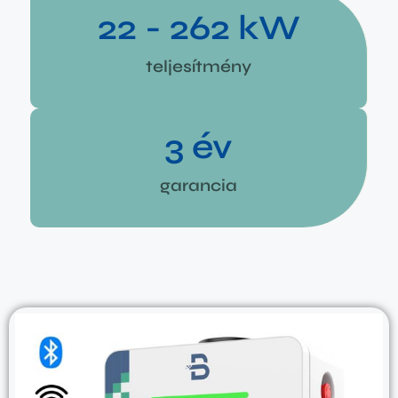
22 - 
262
 kW
teljesítmény
3
 év
garancia