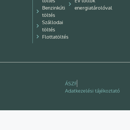
töltés
EV töltők
Benzinkúti
energiatárolóval
töltés
Szállodai
töltés
Flottatöltés
ÁSZF
Adatkezelési tájékoztató