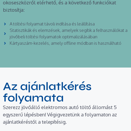
okoseszközről elérhető, és a következő funkciókat
biztosítja:
A töltési folyamat távoli indítása és leállítása
Statisztikák és elemzések, amelyek segítik a felhasználókat a
jövőbeli töltési folyamatok optimalizálásában
Kártyaszám-kezelés, amely offline módban is használható
Az ajánlatkérés
folyamata
Szerezz jövőálló elektromos autó töltő állomást 5
egyszerű lépésben! Végigvezetünk a folyamaton az
ajánlatkéréstől a telepítésig.