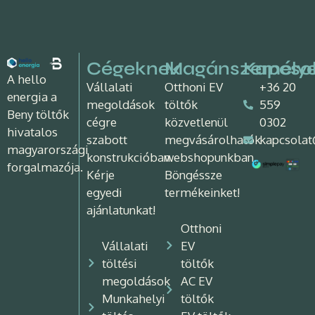
Cégeknek
Magánszemély
Kapcso
A hello
Vállalati
Otthoni EV
+36 20
energia a
megoldások
töltők
559
Beny töltők
cégre
közvetlenül
0302
hivatalos
szabott
megvásárolhatók
kapcsolat
magyarországi
konstrukcióban.
webshopunkban.
forgalmazója.
Kérje
Böngéssze
egyedi
termékeinket!
ajánlatunkat!
Otthoni
Vállalati
EV
töltési
töltők
megoldások
AC EV
Munkahelyi
töltők