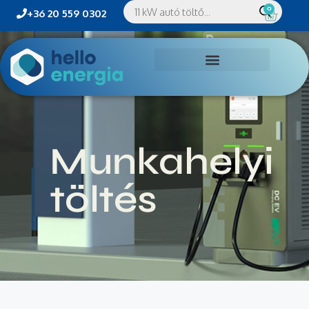
0
+36 20 559 0302
Munkahelyi
töltés