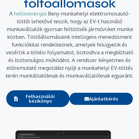
töltőállomások
A
helloenergia
Beny munkahelyi elektromosautó-
töltői lehetővé teszik, hogy az EV-t használó
munkavállalók gyorsan feltöltsék járművüket munka
közben. Töltőállomásaink intelligens menedzsment
funkciókkal rendelkeznek, amelyek felügyelik és
vezérlik a töltési folyamatot, biztosítva a megbízható
és biztonságos működést. A rendszer kényelmes és
előremutató megoldást nyújt a munkahelyi EV-töltés
terén munkáltatóknak és munkavállalóknak egyaránt.
Felhasználói
Ajánlatkérés
kézikönyv