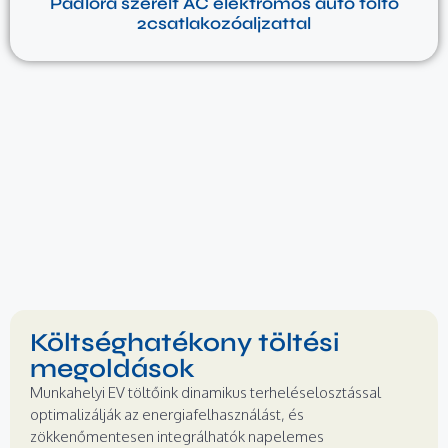
Padlóra szerelt AC elektromos autó töltő
2csatlakozóaljzattal
Költséghatékony töltési
megoldások
Munkahelyi EV töltőink dinamikus terheléselosztással
optimalizálják az energiafelhasználást, és
zökkenőmentesen integrálhatók napelemes