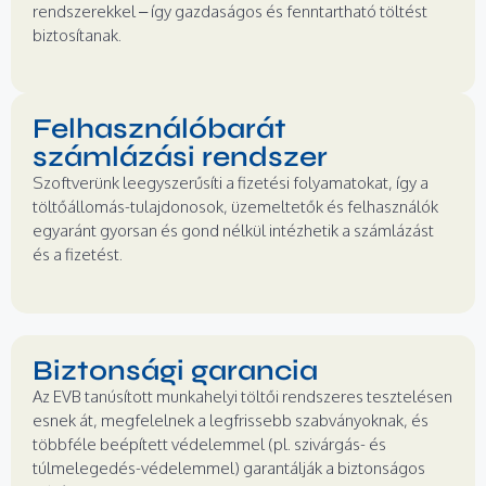
rendszerekkel – így gazdaságos és fenntartható töltést
biztosítanak.
Felhasználóbarát
számlázási rendszer
Szoftverünk leegyszerűsíti a fizetési folyamatokat, így a
töltőállomás-tulajdonosok, üzemeltetők és felhasználók
egyaránt gyorsan és gond nélkül intézhetik a számlázást
és a fizetést.
Biztonsági garancia
Az EVB tanúsított munkahelyi töltői rendszeres tesztelésen
esnek át, megfelelnek a legfrissebb szabványoknak, és
többféle beépített védelemmel (pl. szivárgás- és
túlmelegedés-védelemmel) garantálják a biztonságos