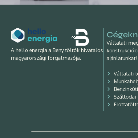
Cégekn
Vállalati me
A hello energia a Beny töltők hivatalos
konstrukciób
magyarországi forgalmazója.
ajánlatunkat!
Vállalati 
Munkahely
Benzinkúti
Szállodai 
Flottatölt