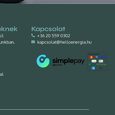
eknek
Kapcsolat
nül
+36 20 559 0302
unkban.
kapcsolat@helloenergia.hu
al