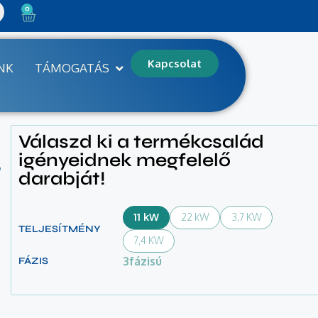
0
Kapcsolat
NK
TÁMOGATÁS
Válaszd ki a termékcsalád
s
igényeidnek megfelelő
darabját!
11 kW
22 kW
3,7 KW
TELJESÍTMÉNY
7,4 KW
3fázisú
FÁZIS