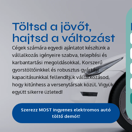
Töltsd a jövőt,
hajtsd a változást
Cégek számára egyedi ajánlatot készítünk a
vállalkozás igényeire szabva, telepítési és
karbantartási megoldásokkal. Korszerű
gyorstöltőinkkel és robusztus gyártási
kapacitásunkkal fellendítjük vállalkozásod,
hogy kitűnhess a versenytársak közül. Vigyük
együtt sikerre üzleted!
Szerezz MOST ingyenes elektromos autó
töltő demót!