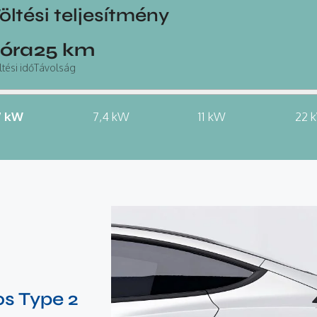
öltési teljesítmény
óra
25
km
ltési idő
Távolság
7 kW
7,4 kW
11 kW
22 
os Type 2