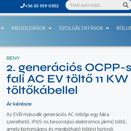
+36 20 559 0302
MEGOLDÁSOK
SZOLGÁLTATÁSOK
RÓLU
BENY
2. generációs OCPP-
fali AC EV töltő 11 KW
töltőkábellel
Ár kérésre
Az EVB második generációs AC töltője egy falra
szerelhető, IP65-ös besorolású elektromos jármű töltő,
amely biztonságos és megbízható töltést biztosít.