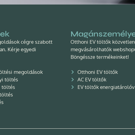
ek
Magánszemély
goldások cégre szabott
Otthoni EV töltők közvetle
an. Kérje egyedi
megvásárolhatók webshop
Böngéssze termékeinket!
töltési megoldások
Otthoni EV töltők
i töltés
AC EV töltők
 töltés
EV töltők energiatárolóv
töltés
és