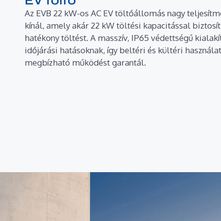
EV töltő
Az EVB 22 kW-os AC EV töltőállomás nagy teljesít
kínál, amely akár 22 kW töltési kapacitással biztosít
hatékony töltést. A masszív, IP65 védettségű kialakít
időjárási hatásoknak, így beltéri és kültéri használat
megbízható működést garantál.