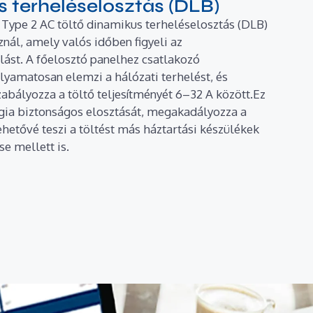
 terheléselosztás (DLB)
Type 2 AC töltő dinamikus terheléselosztás (DLB)
nál, amely valós időben figyeli az
lást. A főelosztó panelhez csatlakozó
lyamatosan elemzi a hálózati terhelést, és
abályozza a töltő teljesítményét 6–32 A között.Ez
ergia biztonságos elosztását, megakadályozza a
lehetővé teszi a töltést más háztartási készülékek
e mellett is.