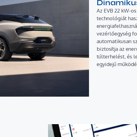
Dinamikus
Az EVB 22 kW-os 
technológiát hasz
energiafelhaszná
vezérlőegység fo
automatikusan sz
biztosítja az en
túlterhelést, és 
egyidejű működés