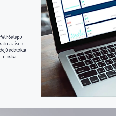
 felhőalapú
alkalmazáson
idejű adatokat,
és mindig