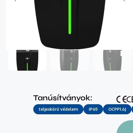
Tanúsítványok:
teljeskörű védelem
IP65
OCPP1.6J