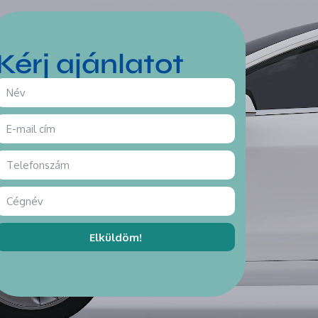
Kérj ajánlatot
Elküldöm!