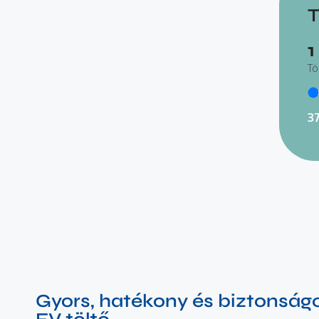
T
1
Tö
3
Gyors, hatékony és biztonság