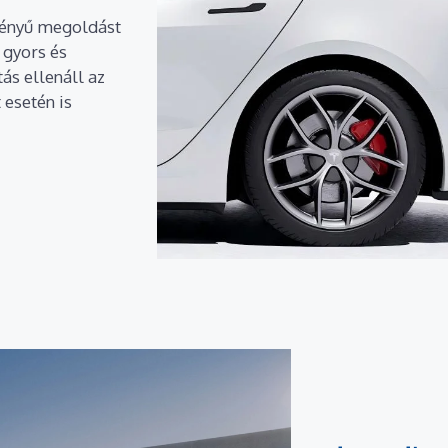
ményű megoldást
 gyors és
ás ellenáll az
 esetén is