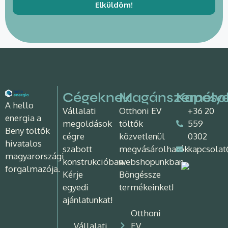
Elküldöm!
Cégeknek
Magánszemély
Kapcso
A hello
Vállalati
Otthoni EV
+36 20
energia a
megoldások
töltők
559
Beny töltők
cégre
közvetlenül
0302
hivatalos
szabott
megvásárolhatók
kapcsolat
magyarországi
konstrukcióban.
webshopunkban.
forgalmazója.
Kérje
Böngéssze
egyedi
termékeinket!
ajánlatunkat!
Otthoni
Vállalati
EV