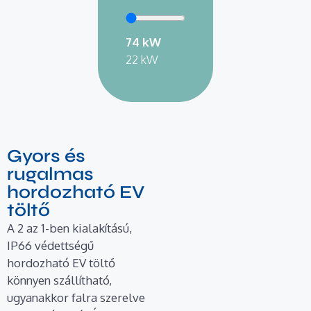
74 kW
22 kW
Gyors és
rugalmas
hordozható EV
töltő
A 2 az 1-ben kialakítású,
IP66 védettségű
hordozható EV töltő
könnyen szállítható,
ugyanakkor falra szerelve