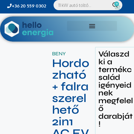
0
+36 20 559 0302
Válaszd
BENY
Hordo
ki a
termékc
zható
salád
+ falra
igényeid
nek
szerel
megfelel
hető
ő
darabját
2in1
!
AC EV