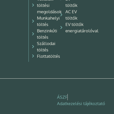
töltési
töltők
megoldások
AC EV
Munkahelyi
töltők
töltés
EV töltők
Benzinkúti
energiatárolóval
töltés
Szállodai
töltés
Flottatöltés
ÁSZF
Adatkezelési tájékoztató