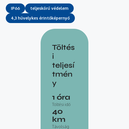
IP66
teljeskörű védelem
4,3 hüvelykes érintőképernyő
Töltés
i
teljesí
tmén
y
1
óra
Töltési idő
40
km
Távolság