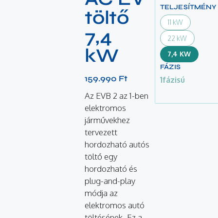
TELJESÍTMÉNY
töltő
11 kW
7,4
22 kW
kW
7,4 KW
FÁZIS
159.990
Ft
1fázisú
Az EVB 2 az 1-ben
elektromos
járművekhez
tervezett
hordozható autós
töltő egy
hordozható és
plug-and-play
módja az
elektromos autó
töltésének. Ez a