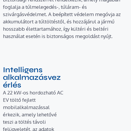
foglalja a túlmelegedés-, túláram- és
szivárgásvédelmet. A beépített védelem megóvja az
akkumulátort a túltöltéstől, és hozzájárul a jármű
hosszabb élettartamához, így kültéri és beltéri
használat esetén is biztonságos megoldást nyújt.
Intelligens
alkalmazásvez
érlés
A 22 kW-os hordozható AC
EV töltő fejlett
mobilalkalmazással
érkezik, amely lehetővé
teszi a töltés távoli
felügyeletét, az adatok