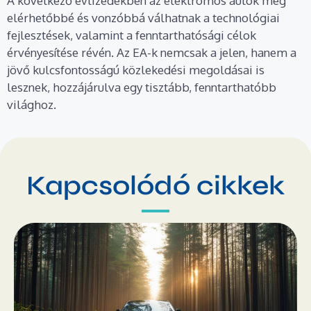
A következő évtizedekben az elektromos autók még
elérhetőbbé és vonzóbbá válhatnak a technológiai
fejlesztések, valamint a fenntarthatósági célok
érvényesítése révén. Az EA-k nemcsak a jelen, hanem a
jövő kulcsfontosságú közlekedési megoldásai is
lesznek, hozzájárulva egy tisztább, fenntarthatóbb
világhoz.
Kapcsolódó cikkek