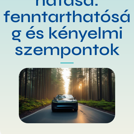
hatása:
fenntarthatósá
g és kényelmi
szempontok