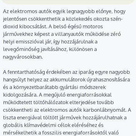
Az elektromos autók egyik legnagyobb előnye, hogy
jelentősen csökkenthetik a közlekedés okozta szén-
dioxid kibocsátást. A belső égésű motoros
járművekhez képest a villanyautók működése zéró
helyi emisszióval jár, így hozzájárulnak a
levegőminőség javításához, különösen a
nagyvárosokban.
A fenntarthatóság érdekében az iparág egyre nagyobb
hangsúlyt helyez az akkumulátorok újrahasznosítására
és a környezetbarátabb gyártási módszerek
kidolgozására. A megújuló energiaforrásokkal
működtetett töltőhálózatok elterjedése tovább
csökkentheti az elektromos autók karbonlábnyomát. A
tiszta energiával töltött járművek hozzájárulhatnak a
globális klímavédelmi célok eléréséhez és
mérsékelhetik a fosszilis energiaforrásoktól való