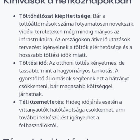
Kihívások a hétköznapokban
Töltőhálózat kiépítettsége:
Bár a
töltőállomások száma folyamatosan növekszik,
vidéki területeken még mindig hiányos az
infrastruktúra. Az országokon átívelő utazások
tervezést igényelnek a töltők elérhetősége és a
hosszabb töltési idők miatt.
Töltési idő:
Az otthoni töltés kényelmes, de
lassabb, mint a hagyományos tankolás. A
gyorstöltő állomások segítenek ezt a hátrányt
csökkenteni, bár magasabb költséggel
járhatnak.
Téli üzemeltetés:
Hideg időjárás esetén a
villanyautók hatótávolsága csökkenhet, ami
további felkészülést igényelhet a
felhasználóktól.