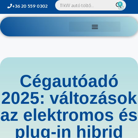
0
+36 20 559 0302
Cégautóadó
2025: változások
az elektromos és
plug-in hibrid