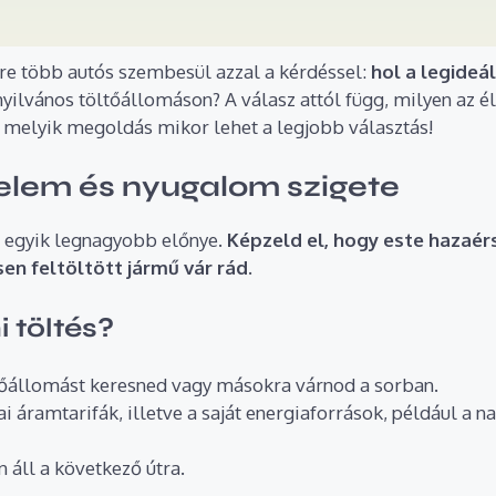
re több autós szembesül azzal a kérdéssel:
hol a legideá
ilvános töltőállomáson? A válasz attól függ, milyen az éle
 melyik megoldás mikor lehet a legjobb választás!
yelem és nyugalom szigete
s egyik legnagyobb előnye.
Képzeld el, hogy este hazaér
en feltöltött jármű vár rád.
i töltés?
őállomást keresned vagy másokra várnod a sorban.
ai áramtarifák, illetve a saját energiaforrások, például a 
 áll a következő útra.