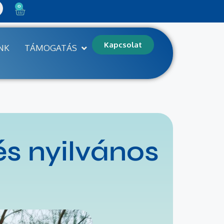
0
Kapcsolat
NK
TÁMOGATÁS
és nyilvános