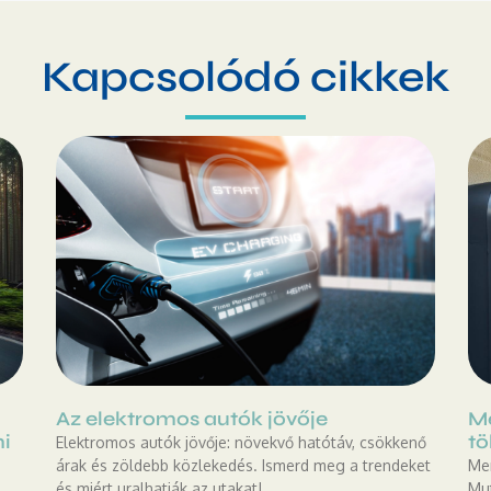
Kapcsolódó cikkek
Az elektromos autók jövője
Me
mi
tö
Elektromos autók jövője: növekvő hatótáv, csökkenő
árak és zöldebb közlekedés. Ismerd meg a trendeket
Men
és miért uralhatják az utakat!
Mut