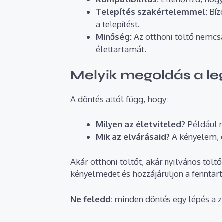
Telepítés szakértelemmel:
Bíz
a telepítést.
Minőség:
Az otthoni töltő nemcs
élettartamát.
Melyik megoldás a l
A döntés attól függ, hogy:
Milyen az életviteled?
Például n
Mik az elvárásaid?
A kényelem, 
Akár otthoni töltőt, akár nyilvános töl
kényelmedet és hozzájáruljon a fenntart
Ne feledd:
minden döntés egy lépés a z