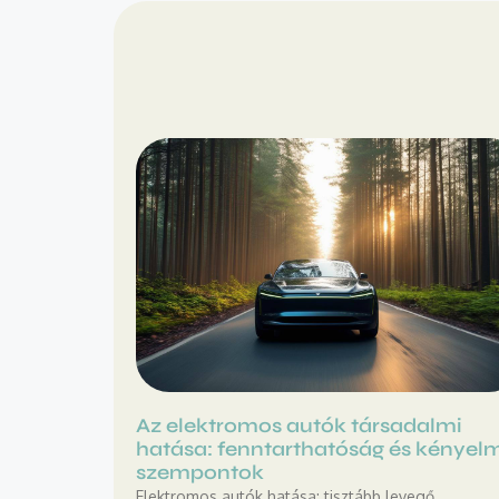
Az elektromos autók társadalmi
hatása: fenntarthatóság és kényel
szempontok
Elektromos autók hatása: tisztább levegő,