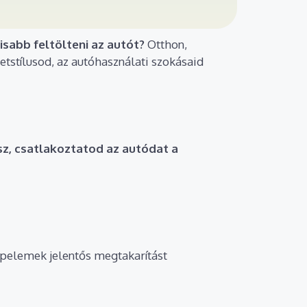
lisabb feltölteni az autót?
Otthon,
tstílusod, az autóhasználati szokásaid
sz, csatlakoztatod az autódat a
napelemek jelentős megtakarítást