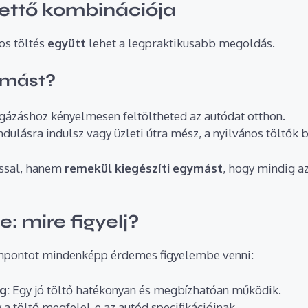
kettő kombinációja
os töltés
együtt
lehet a legpraktikusabb megoldás.
ymást?
gázáshoz kényelmesen feltöltheted az autódat otthon.
ndulásra indulsz vagy üzleti útra mész, a nyilvános töltők 
ással, hanem
remekül kiegészíti egymást
, hogy mindig a
e: mire figyelj?
zempontot mindenképp érdemes figyelembe venni:
g:
Egy jó töltő hatékonyan és megbízhatóan működik.
 a töltő megfelel-e az autód specifikációinak.