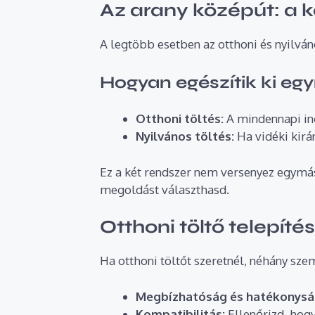
Az arany középút: a 
A legtöbb esetben az otthoni és nyilván
Hogyan egészítik ki eg
Otthoni töltés:
A mindennapi in
Nyilvános töltés:
Ha vidéki kirá
Ez a két rendszer nem versenyez egym
megoldást választhasd.
Otthoni töltő telepítés
Ha otthoni töltőt szeretnél, néhány s
Megbízhatóság és hatékonysá
Kompatibilitás:
Ellenőrizd, hogy