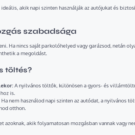
eális, akik napi szinten használják az autójukat és biztosí
mozgás szabadsága
eni. Ha nincs saját parkolóhelyed vagy garázsod, netán olya
enthetik a megoldást.
s töltés?
ekor:
A nyilvános töltők, különösen a gyors- és villámtölt
hoz is.
:
Ha nem használod napi szinten az autódat, a nyilvános tö
anod otthon.
het azoknak, akik folyamatosan mozgásban vannak vagy nem