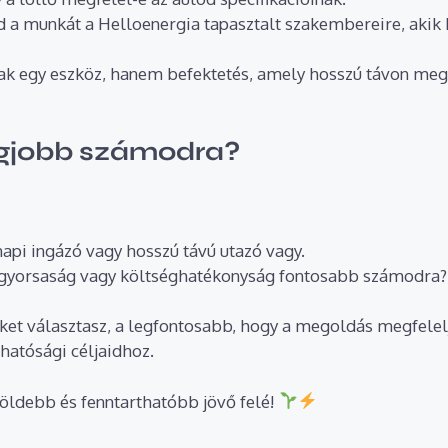
d a munkát a Helloenergia tapasztalt szakembereire, akik 
ak egy eszköz, hanem befektetés, amely hosszú távon megkö
egjobb számodra?
api ingázó vagy hosszú távú utazó vagy.
gyorsaság vagy költséghatékonyság fontosabb számodra?
tőket választasz, a legfontosabb, hogy a megoldás megfele
hatósági céljaidhoz.
öldebb és fenntarthatóbb jövő felé!