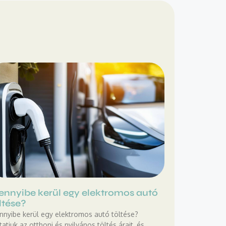
nnyibe kerül egy elektromos autó
ltése?
nyibe kerül egy elektromos autó töltése?
atjuk az otthoni és nyilvános töltés árait, és