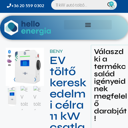
0
+36 20 559 0302
Válaszd
BENY
EV
ki a
termékc
töltő
salád
keresk
igényeid
nek
edelm
megfelel
i célra
ő
darabját
11 kW
!
csatla