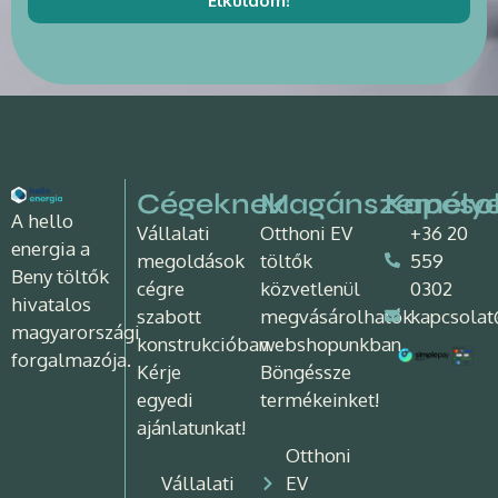
Elküldöm!
Cégeknek
Magánszemély
Kapcso
A hello
Vállalati
Otthoni EV
+36 20
energia a
megoldások
töltők
559
Beny töltők
cégre
közvetlenül
0302
hivatalos
szabott
megvásárolhatók
kapcsolat
magyarországi
konstrukcióban.
webshopunkban.
forgalmazója.
Kérje
Böngéssze
egyedi
termékeinket!
ajánlatunkat!
Otthoni
Vállalati
EV