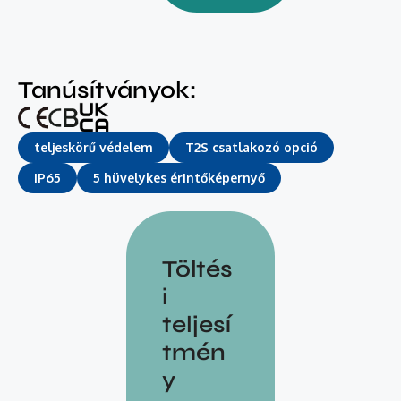
Tanúsítványok:
teljeskörű védelem
T2S csatlakozó opció
IP65
5 hüvelykes érintőképernyő
Töltés
i
teljesí
tmén
y