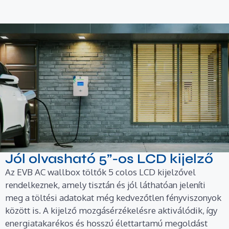
Jól olvasható 5”-os LCD kijelző
Az EVB AC wallbox töltők 5 colos LCD kijelzővel
rendelkeznek, amely tisztán és jól láthatóan jeleníti
meg a töltési adatokat még kedvezőtlen fényviszonyok
között is. A kijelző mozgásérzékelésre aktiválódik, így
energiatakarékos és hosszú élettartamú megoldást