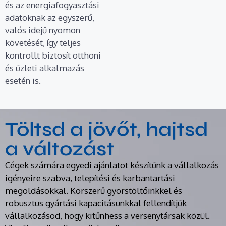
és az energiafogyasztási
adatoknak az egyszerű,
valós idejű nyomon
követését, így teljes
kontrollt biztosít otthoni
és üzleti alkalmazás
esetén is.
Töltsd a jövőt, hajtsd
a változást
Cégek számára egyedi ajánlatot készítünk a vállalkozás
igényeire szabva, telepítési és karbantartási
megoldásokkal. Korszerű gyorstöltőinkkel és
robusztus gyártási kapacitásunkkal fellendítjük
vállalkozásod, hogy kitűnhess a versenytársak közül.