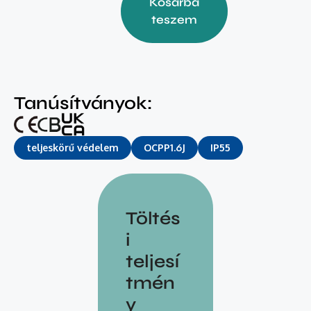
Kosárba
teszem
Tanúsítványok:
teljeskörű védelem
OCPP1.6J
IP55
Töltés
i
teljesí
tmén
y