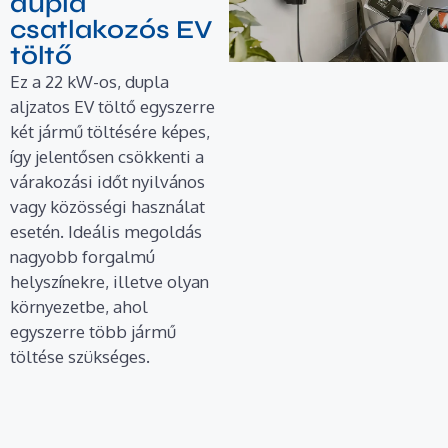
dupla
csatlakozós EV
töltő
Ez a 22 kW-os, dupla
aljzatos EV töltő egyszerre
két jármű töltésére képes,
így jelentősen csökkenti a
várakozási időt nyilvános
vagy közösségi használat
esetén. Ideális megoldás
nagyobb forgalmú
helyszínekre, illetve olyan
környezetbe, ahol
egyszerre több jármű
töltése szükséges.