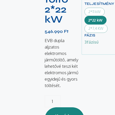
TELJESÍTMÉNY
2*22
2*11 kW
kW
2*22 kW
2*7,4 KW
546.990
Ft
FÁZIS
EVB dupla
3fázisú
aljzatos
elektromos
járműtöltő, amely
lehetővé teszi két
elektromos jármű
egyidejű és gyors
töltését.