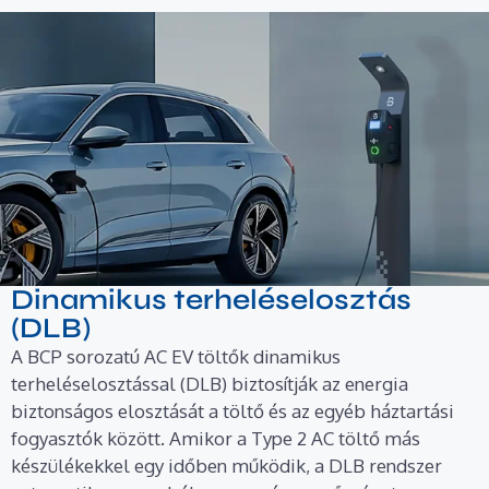
Dinamikus terheléselosztás
(DLB)
A BCP sorozatú AC EV töltők dinamikus
terheléselosztással (DLB) biztosítják az energia
biztonságos elosztását a töltő és az egyéb háztartási
fogyasztók között. Amikor a Type 2 AC töltő más
készülékekkel egy időben működik, a DLB rendszer