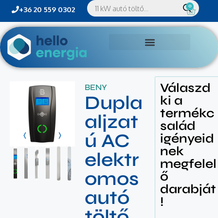
0
+36 20 559 0302
Válaszd
BENY
Dupla
ki a
termékc
aljzat
salád
ú AC
igényeid
nek
elektr
megfelel
omos
ő
darabját
autó
!
töltő