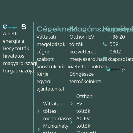
Cégeknek
Magánszemély
Kapcso
A hello
Vállalati
Otthoni EV
+36 20
energia a
megoldások
töltők
559
Beny töltők
cégre
közvetlenül
0302
hivatalos
szabott
megvásárolhatók
kapcsolat
magyarországi
konstrukcióban.
webshopunkban.
forgalmazója.
Kérje
Böngéssze
egyedi
termékeinket!
ajánlatunkat!
Otthoni
Vállalati
EV
töltési
töltők
megoldások
AC EV
Munkahelyi
töltők