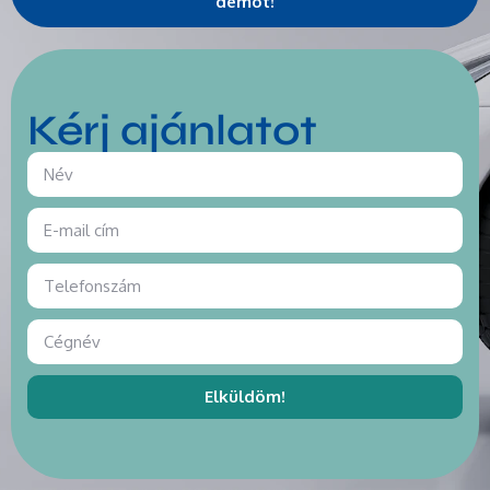
demót!
Kérj ajánlatot
Elküldöm!