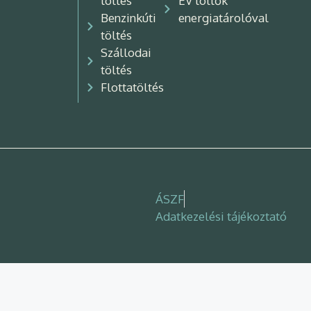
töltés
EV töltők
Benzinkúti
energiatárolóval
töltés
Szállodai
töltés
Flottatöltés
ÁSZF
Adatkezelési tájékoztató