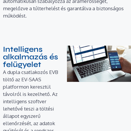
automatikusan szabályozza az áramerősséget,
megelőzve a túlterhelést és garantálva a biztonságos
működést.
Intelligens
alkalmazás és
felügyelet
A dupla csatlakozós EVB
töltő az EV-SAAS
platformon keresztül
távolról is kezelhető. Az
intelligens szoftver
lehetővé teszi a töltési
állapot egyszerű
ellenőrzését, az adatok
gyűjtését és a rendszer