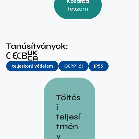
Kosárba
teszem
Tanúsítványok:
teljeskörű védelem
OCPP1.6J
IP55
Töltés
i
teljesí
tmén
y