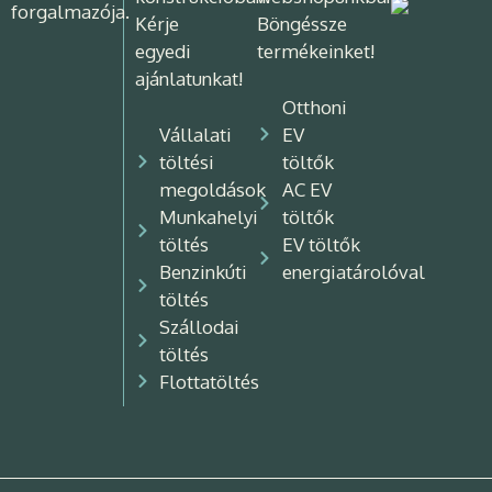
forgalmazója.
Kérje
Böngéssze
egyedi
termékeinket!
ajánlatunkat!
Otthoni
Vállalati
EV
töltési
töltők
megoldások
AC EV
Munkahelyi
töltők
töltés
EV töltők
Benzinkúti
energiatárolóval
töltés
Szállodai
töltés
Flottatöltés