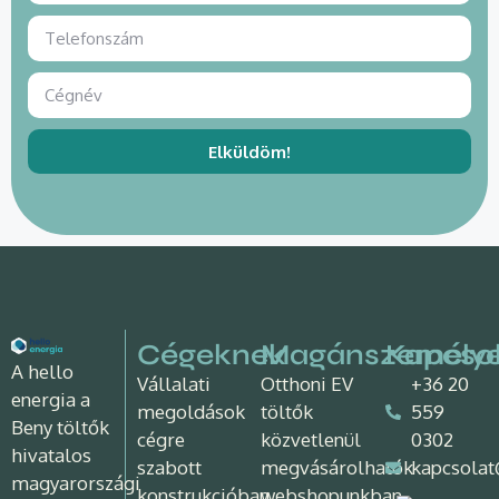
Elküldöm!
Cégeknek
Magánszemély
Kapcso
A hello
Vállalati
Otthoni EV
+36 20
energia a
megoldások
töltők
559
Beny töltők
cégre
közvetlenül
0302
hivatalos
szabott
megvásárolhatók
kapcsolat
magyarországi
konstrukcióban.
webshopunkban.