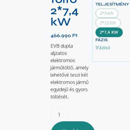
TELJESÍTMÉNY
2*7,4
2*11 kW
kW
2*22 kW
2*7,4 KW
466.990
Ft
FÁZIS
EVB dupla
1fázisú
aljzatos
elektromos
járműtöltő, amely
lehetővé teszi két
elektromos jármű
egyidejű és gyors
töltését.