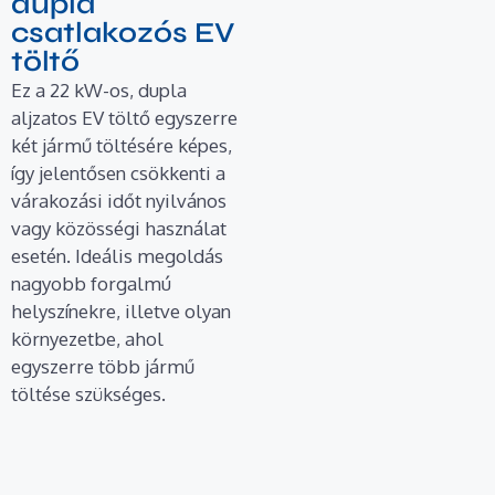
dupla
csatlakozós EV
töltő
Ez a 22 kW-os, dupla
aljzatos EV töltő egyszerre
két jármű töltésére képes,
így jelentősen csökkenti a
várakozási időt nyilvános
vagy közösségi használat
esetén. Ideális megoldás
nagyobb forgalmú
helyszínekre, illetve olyan
környezetbe, ahol
egyszerre több jármű
töltése szükséges.