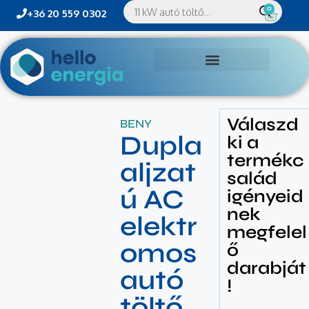
0
+36 20 559 0302
Válaszd
BENY
Dupla
ki a
termékc
aljzat
salád
ú AC
igényeid
nek
elektr
megfelel
omos
ő
darabját
autó
!
töltő