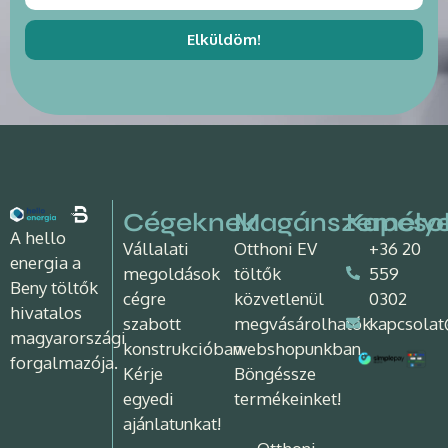
Elküldöm!
Cégeknek
Magánszemély
Kapcso
A hello
Vállalati
Otthoni EV
+36 20
energia a
megoldások
töltők
559
Beny töltők
cégre
közvetlenül
0302
hivatalos
szabott
megvásárolhatók
kapcsolat
magyarországi
konstrukcióban.
webshopunkban.
forgalmazója.
Kérje
Böngéssze
egyedi
termékeinket!
ajánlatunkat!