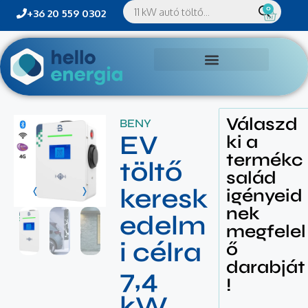
0
+36 20 559 0302
Válaszd
BENY
EV
ki a
termékc
töltő
salád
keresk
igényeid
nek
edelm
megfelel
i célra
ő
darabját
7,4
!
kW