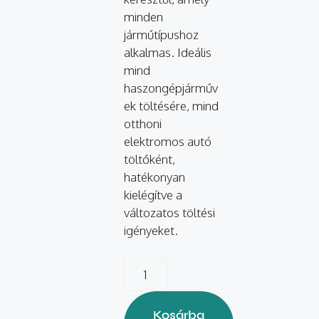
minden
járműtípushoz
alkalmas. Ideális
mind
haszongépjárműv
ek töltésére, mind
otthoni
elektromos autó
töltőként,
hatékonyan
kielégítve a
változatos töltési
igényeket.
Kosárba