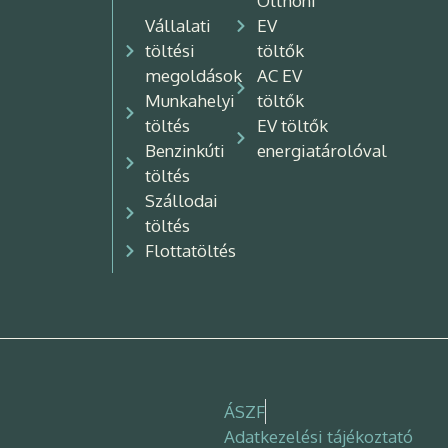
Otthoni
Vállalati
EV
töltési
töltők
megoldások
AC EV
Munkahelyi
töltők
töltés
EV töltők
Benzinkúti
energiatárolóval
töltés
Szállodai
töltés
Flottatöltés
ÁSZF
Adatkezelési tájékoztató