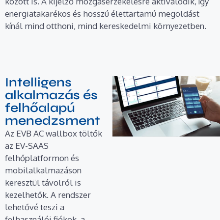
között is. A kijelző mozgásérzékelésre aktiválódik, így
energiatakarékos és hosszú élettartamú megoldást
kínál mind otthoni, mind kereskedelmi környezetben.
Intelligens
alkalmazás és
felhőalapú
menedzsment
Az EVB AC wallbox töltők
az EV-SAAS
felhőplatformon és
mobilalkalmazáson
keresztül távolról is
kezelhetők. A rendszer
lehetővé teszi a
felhasználói fiókok, a