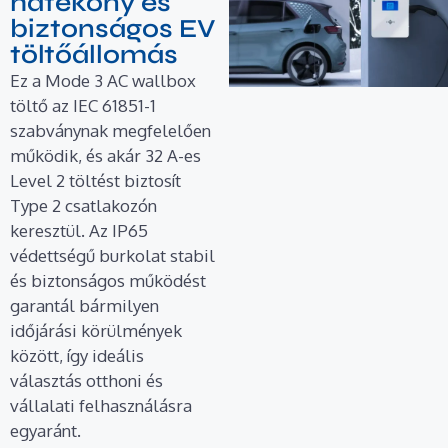
hatékony és
biztonságos EV
töltőállomás
Ez a Mode 3 AC wallbox
töltő az IEC 61851-1
szabványnak megfelelően
működik, és akár 32 A-es
Level 2 töltést biztosít
Type 2 csatlakozón
keresztül. Az IP65
védettségű burkolat stabil
és biztonságos működést
garantál bármilyen
időjárási körülmények
között, így ideális
választás otthoni és
vállalati felhasználásra
egyaránt.