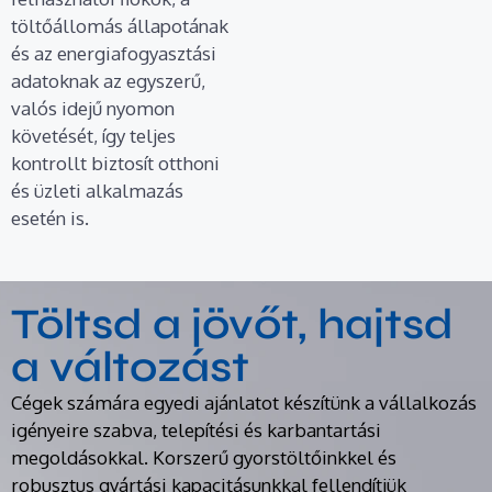
töltőállomás állapotának
és az energiafogyasztási
adatoknak az egyszerű,
valós idejű nyomon
követését, így teljes
kontrollt biztosít otthoni
és üzleti alkalmazás
esetén is.
Töltsd a jövőt, hajtsd
a változást
Cégek számára egyedi ajánlatot készítünk a vállalkozás
igényeire szabva, telepítési és karbantartási
megoldásokkal. Korszerű gyorstöltőinkkel és
robusztus gyártási kapacitásunkkal fellendítjük