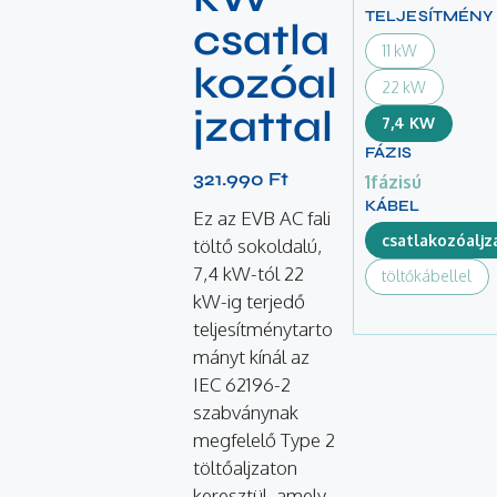
TELJESÍTMÉNY
csatla
11 kW
kozóal
22 kW
jzattal
7,4 KW
FÁZIS
321.990
Ft
1fázisú
KÁBEL
Ez az EVB AC fali
csatlakozóaljz
töltő sokoldalú,
7,4 kW-tól 22
töltőkábellel
kW-ig terjedő
teljesítménytarto
mányt kínál az
IEC 62196-2
szabványnak
megfelelő Type 2
töltőaljzaton
keresztül, amely