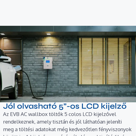
Jól olvasható 5”-os LCD kijelző
Az EVB AC wallbox töltők 5 colos LCD kijelzővel
rendelkeznek, amely tisztán és jól láthatóan jeleníti
meg a töltési adatokat még kedvezőtlen fényviszonyok