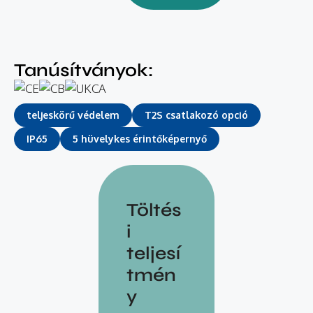
Tanúsítványok:
teljeskörű védelem
T2S csatlakozó opció
IP65
5 hüvelykes érintőképernyő
Töltés
i
teljesí
tmén
y