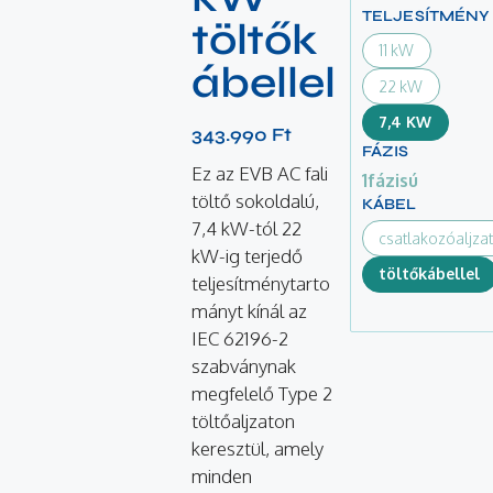
TELJESÍTMÉNY
töltők
11 kW
ábellel
22 kW
7,4 KW
343.990
Ft
FÁZIS
Ez az EVB AC fali
1fázisú
töltő sokoldalú,
KÁBEL
7,4 kW-tól 22
csatlakozóaljzat
kW-ig terjedő
töltőkábellel
teljesítménytarto
mányt kínál az
IEC 62196-2
szabványnak
megfelelő Type 2
töltőaljzaton
keresztül, amely
minden