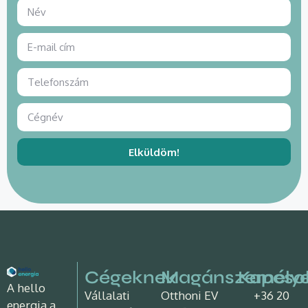
Elküldöm!
Cégeknek
Magánszemély
Kapcso
A hello
Vállalati
Otthoni EV
+36 20
energia a