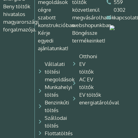
megoldások
töltők
559
Beny töltők
cégre
közvetlenül
0302
hivatalos
szabott
megvásárolhatók
kapcsolat
magyarországi
konstrukcióban.
webshopunkban.
forgalmazója.
Kérje
Böngéssze
egyedi
termékeinket!
ajánlatunkat!
Otthoni
Vállalati
EV
töltési
töltők
megoldások
AC EV
Munkahelyi
töltők
töltés
EV töltők
Benzinkúti
energiatárolóval
töltés
Szállodai
töltés
Flottatöltés