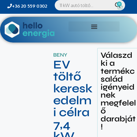
0
+36 20 559 0302
Válaszd
BENY
EV
ki a
termékc
töltő
salád
keresk
igényeid
nek
edelm
megfelel
i célra
ő
darabját
7,4
!
kW