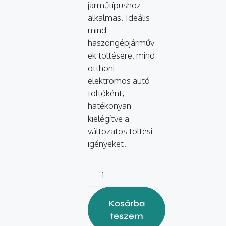
járműtípushoz
alkalmas. Ideális
mind
haszongépjárműv
ek töltésére, mind
otthoni
elektromos autó
töltőként,
hatékonyan
kielégítve a
változatos töltési
igényeket.
Kosárba
teszem