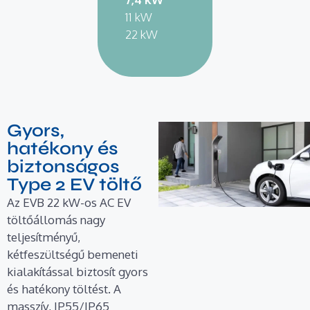
11 kW
22 kW
Gyors,
hatékony és
biztonságos
Type 2 EV töltő
Az EVB 22 kW-os AC EV
töltőállomás nagy
teljesítményű,
kétfeszültségű bemeneti
kialakítással biztosít gyors
és hatékony töltést. A
masszív, IP55/IP65