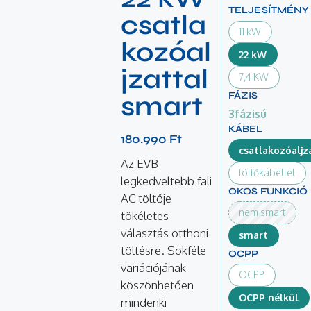
TELJESÍTMÉNY
csatla
11 kW
kozóal
22 kW
jzattal
7,4 KW
FÁZIS
smart
3fázisú
KÁBEL
180.990
Ft
csatlakozóaljz
Az EVB
töltőkábellel
legkedveltebb fali
OKOS FUNKCIÓ
AC töltője
nem smart
tökéletes
választás otthoni
smart
töltésre. Sokféle
OCPP
variációjának
OCPP
köszönhetően
OCPP nélkül
mindenki