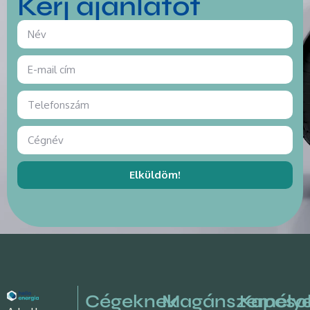
Kérj ajánlatot
Elküldöm!
Cégeknek
Magánszemély
Kapcso