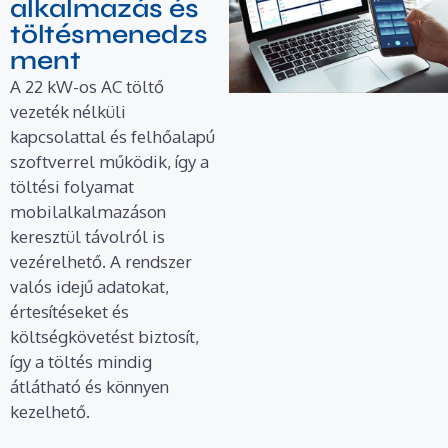
alkalmazás és
töltésmenedzs
ment
A 22 kW-os AC töltő
vezeték nélküli
kapcsolattal és felhőalapú
szoftverrel működik, így a
töltési folyamat
mobilalkalmazáson
keresztül távolról is
vezérelhető. A rendszer
valós idejű adatokat,
értesítéseket és
költségkövetést biztosít,
így a töltés mindig
átlátható és könnyen
kezelhető.