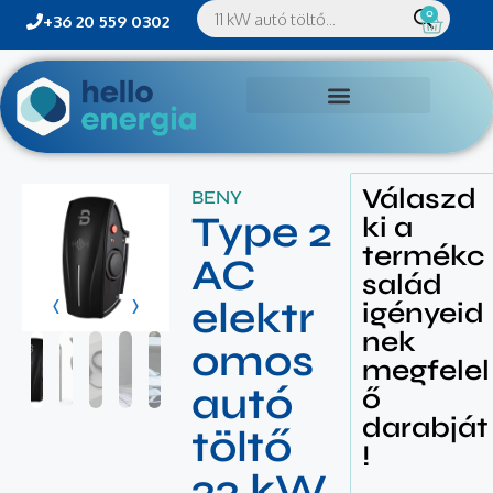
0
+36 20 559 0302
Válaszd
BENY
Type 2
ki a
termékc
AC
salád
elektr
igényeid
nek
omos
megfelel
autó
ő
darabját
töltő
!
22 kW