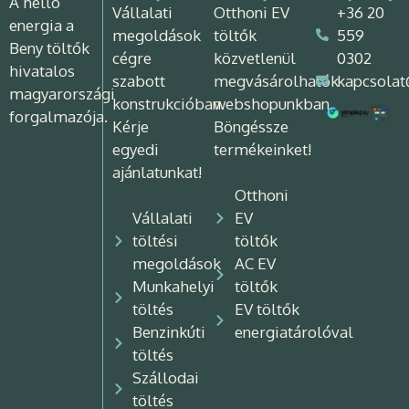
A hello
Vállalati
Otthoni EV
+36 20
energia a
megoldások
töltők
559
Beny töltők
cégre
közvetlenül
0302
hivatalos
szabott
megvásárolhatók
kapcsolat
magyarországi
konstrukcióban.
webshopunkban.
forgalmazója.
Kérje
Böngéssze
egyedi
termékeinket!
ajánlatunkat!
Otthoni
Vállalati
EV
töltési
töltők
megoldások
AC EV
Munkahelyi
töltők
töltés
EV töltők
Benzinkúti
energiatárolóval
töltés
Szállodai
töltés