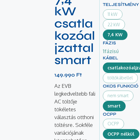
TELJESÍTMÉNY
kW
11 kW
csatla
22 kW
kozóal
7,4 KW
FÁZIS
jzattal
1fázisú
smart
KÁBEL
csatlakozóaljz
149.990
Ft
töltőkábellel
Az EVB
OKOS FUNKCIÓ
legkedveltebb fali
nem smart
AC töltője
smart
tökéletes
OCPP
választás otthoni
OCPP
töltésre. Sokféle
variációjának
OCPP nélkül