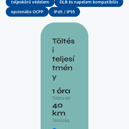
teljeskörű védelem
DLB és napelem kompatibilis
opcionális OCPP
IP65 / IP55
Töltés
i
teljesí
tmén
y
1
óra
Töltési idő
40
km
Távolság