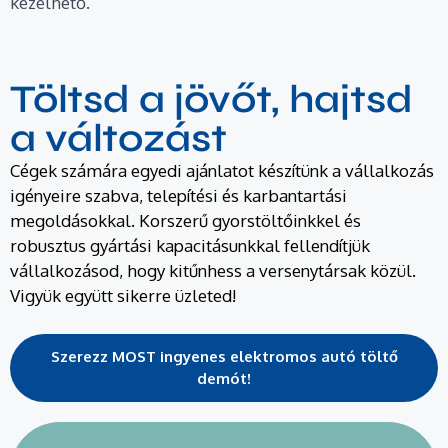
kezelhető.
Töltsd a jövőt, hajtsd
a változást
Cégek számára egyedi ajánlatot készítünk a vállalkozás
igényeire szabva, telepítési és karbantartási
megoldásokkal. Korszerű gyorstöltőinkkel és
robusztus gyártási kapacitásunkkal fellendítjük
vállalkozásod, hogy kitűnhess a versenytársak közül.
Vigyük együtt sikerre üzleted!
Szerezz MOST ingyenes elektromos autó töltő
demót!