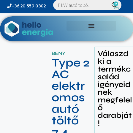
0
+36 20 559 0302
Válaszd
BENY
Type 2
ki a
termékc
AC
salád
elektr
igényeid
nek
omos
megfelel
autó
ő
darabját
töltő
!
7,4