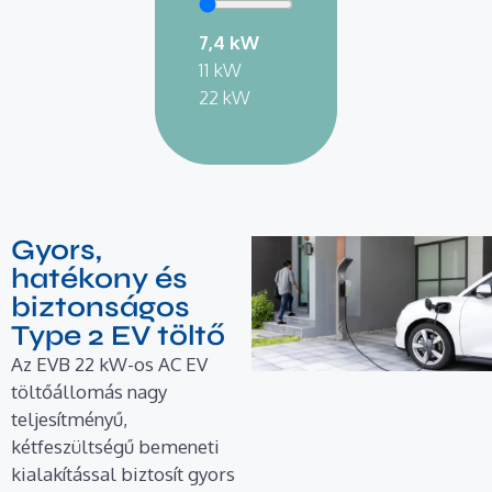
7,4 kW
11 kW
22 kW
Gyors,
hatékony és
biztonságos
Type 2 EV töltő
Az EVB 22 kW-os AC EV
töltőállomás nagy
teljesítményű,
kétfeszültségű bemeneti
kialakítással biztosít gyors