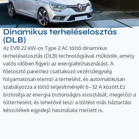
Dinamikus terheléselosztás
(DLB)
Az EVB 22 kW-os Type 2 AC töltő dinamikus
terheléselosztás (DLB) technológiával működik, amely
valós időben figyeli az energiafelhasználást. A
főelosztó panelhez csatlakozó vezérlőegység
folyamatosan elemzi a terhelést, és automatikusan
szabályozza a töltő teljesítményét 6–32 A között.Ez
biztosítja az energia biztonságos elosztását, megelőzi a
túlterhelést, és lehetővé teszi a töltést más háztartási
készülékek egyidejű használata mellett is.