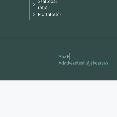
Szállodai
töltés
Flottatöltés
ÁSZF
Adatkezelési tájékoztató