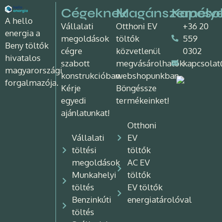
Cégeknek
Magánszemély
Kapcso
A hello
Vállalati
Otthoni EV
+36 20
energia a
megoldások
töltők
559
Beny töltők
cégre
közvetlenül
0302
hivatalos
szabott
megvásárolhatók
kapcsolat
magyarországi
konstrukcióban.
webshopunkban.
forgalmazója.
Kérje
Böngéssze
egyedi
termékeinket!
ajánlatunkat!
Otthoni
Vállalati
EV
töltési
töltők
megoldások
AC EV
Munkahelyi
töltők
töltés
EV töltők
Benzinkúti
energiatárolóval
töltés