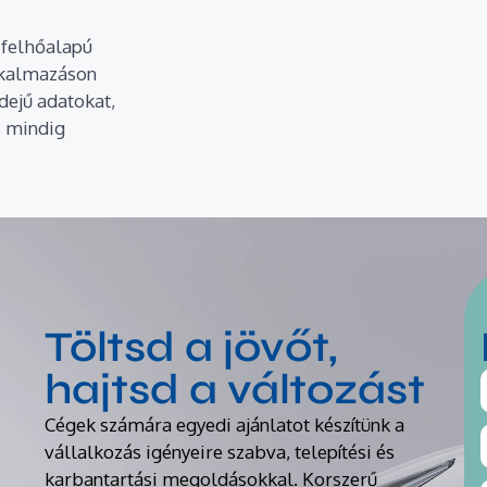
 felhőalapú
alkalmazáson
idejű adatokat,
és mindig
Töltsd a jövőt,
hajtsd a változást
Cégek számára egyedi ajánlatot készítünk a
vállalkozás igényeire szabva, telepítési és
karbantartási megoldásokkal. Korszerű