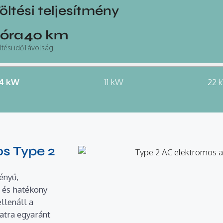
öltési teljesítmény
óra
40
km
ltési idő
Távolság
,4 kW
11 kW
22 
os Type 2
ényű,
s és hatékony
llenáll a
latra egyaránt