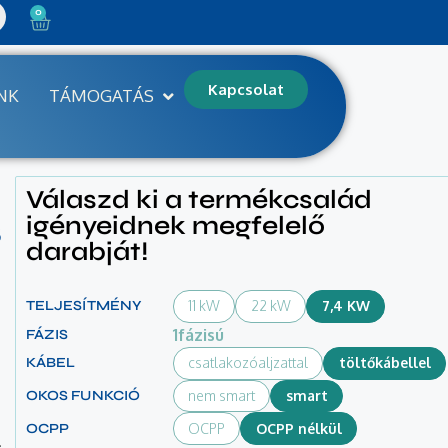
0
Kapcsolat
NK
TÁMOGATÁS
Válaszd ki a termékcsalád
s
igényeidnek megfelelő
darabját!
TELJESÍTMÉNY
11 kW
22 kW
7,4 KW
1fázisú
FÁZIS
KÁBEL
csatlakozóaljzattal
töltőkábellel
OKOS FUNKCIÓ
nem smart
smart
OCPP
OCPP
OCPP nélkül
.