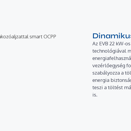
Dinamikus
Az EVB 22 kW-os 
technológiával m
energiafelhaszná
vezérlőegység fo
szabályozza a töl
energia biztonság
teszi a töltést m
is.