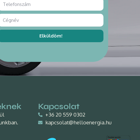
Elküldöm!
eknek
Kapcsolat
nül
+36 20 559 0302
unkban.
kapcsolat@helloenergia.hu