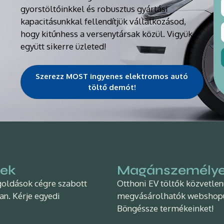
gyorstöltőinkkel és robusztus gyártási
kapacitásunkkal fellendítjük vállalkozásod,
hogy kitűnhess a versenytársak közül. Vigyük
együtt sikerre üzleted!
Szerezz MOST ingyenes elektromos autó
töltő demót!
ek
Magánszemély
goldások cégre szabott
Otthoni EV töltők közvetle
an. Kérje egyedi
megvásárolhatók webshop
Böngéssze termékeinket!