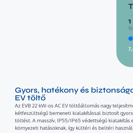
T
1
Tö
7
Gyors, hatékony és biztonság
EV töltő
Az EVB 22 kW-os AC EV töltőállomás nagy teljesítm
kétfeszültségű bemeneti kialakítással biztosít gyor
töltést. A masszív, IP55/IP65 védettségű kialakítás e
környezeti hatásoknak, így kültéri és beltéri haszná