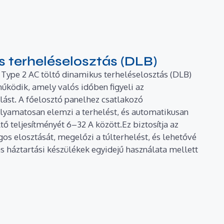
 terheléselosztás (DLB)
Type 2 AC töltő dinamikus terheléselosztás (DLB)
űködik, amely valós időben figyeli az
lást. A főelosztó panelhez csatlakozó
lyamatosan elemzi a terhelést, és automatikusan
tő teljesítményét 6–32 A között.Ez biztosítja az
os elosztását, megelőzi a túlterhelést, és lehetővé
ás háztartási készülékek egyidejű használata mellett