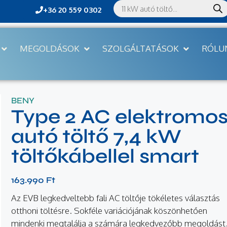
+36 20 559 0302
MEGOLDÁSOK
SZOLGÁLTATÁSOK
RÓLU
BENY
Type 2 AC elektromo
autó töltő 7,4 kW
töltőkábellel smart
163.990
Ft
Az EVB legkedveltebb fali AC töltője tökéletes választás
otthoni töltésre. Sokféle variációjának köszönhetően
mindenki megtalálja a számára legkedvezőbb megoldást