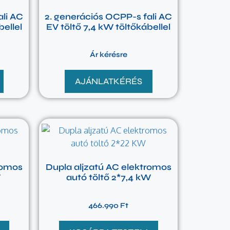
ali AC
2. generációs OCPP-s fali AC
bellel
EV töltő 7,4 kW töltőkábellel
Ár kérésre
AJÁNLATKÉRÉS
romos
Dupla aljzatú AC elektromos
W
autó töltő 2*7,4 kW
466.990
Ft