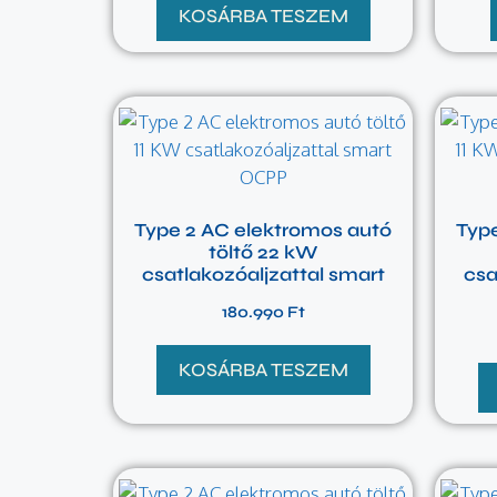
KOSÁRBA TESZEM
Type 2 AC elektromos autó
Typ
töltő 22 kW
csatlakozóaljzattal smart
csa
180.990
Ft
KOSÁRBA TESZEM