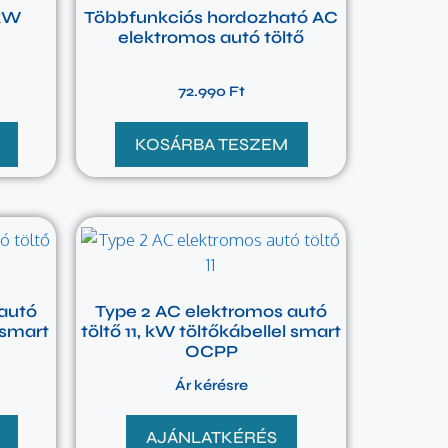
 kW
Többfunkciós hordozható AC
elektromos autó töltő
72.990
Ft
KOSÁRBA TESZEM
autó
Type 2 AC elektromos autó
 smart
töltő 11, kW töltőkábellel smart
OCPP
Ár kérésre
AJÁNLATKÉRÉS