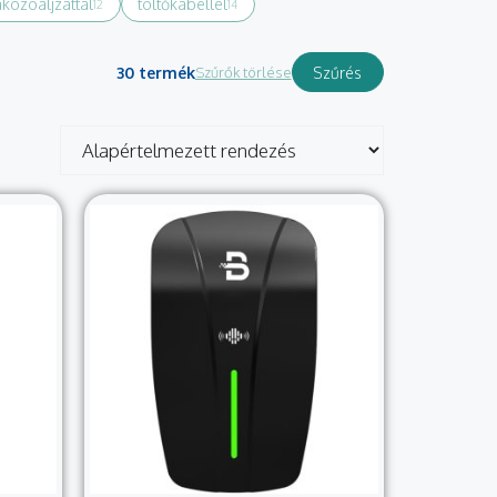
akozóaljzattal
töltőkábellel
12
14
30 termék
Szűrők törlése
Szűrés