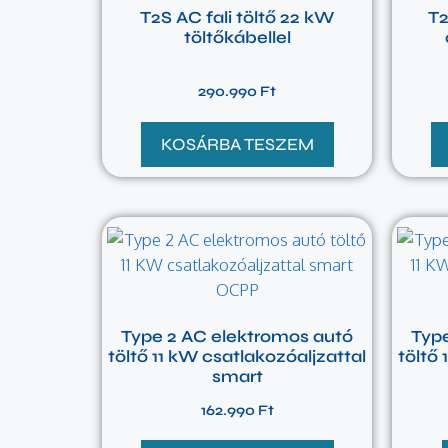
T2S AC fali töltő 22 kW
T2
töltőkábellel
290.990
Ft
KOSÁRBA TESZEM
Type 2 AC elektromos autó
Typ
töltő 11 kW csatlakozóaljzattal
töltő 
smart
162.990
Ft