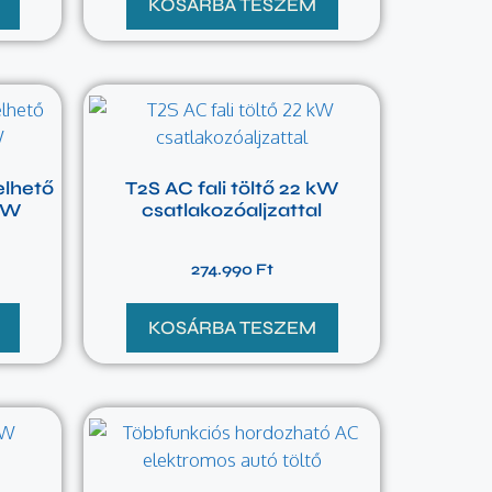
KOSÁRBA TESZEM
elhető
T2S AC fali töltő 22 kW
 kW
csatlakozóaljzattal
274.990
Ft
KOSÁRBA TESZEM