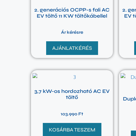
2. generációs OCPP-s fali AC
2. ge
EV töltő 11 KW töltőkábellel
EV t
Ár kérésre
AJÁNLATKÉRÉS
3,7 kW-os hordozható AC EV
töltő
Dupl
103.990
Ft
KOSÁRBA TESZEM