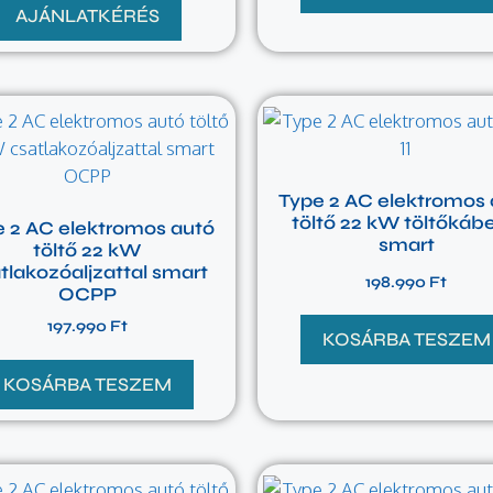
AJÁNLATKÉRÉS
Type 2 AC elektromos 
töltő 22 kW töltőkábe
e 2 AC elektromos autó
smart
töltő 22 kW
tlakozóaljzattal smart
198.990
Ft
OCPP
197.990
Ft
KOSÁRBA TESZEM
KOSÁRBA TESZEM