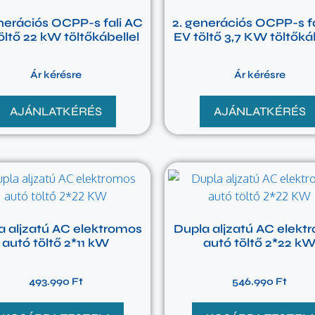
nerációs OCPP-s fali AC
2. generációs OCPP-s f
öltő 22 kW töltőkábellel
EV töltő 3,7 KW töltőká
Ár kérésre
Ár kérésre
AJÁNLATKÉRÉS
AJÁNLATKÉRÉS
a aljzatú AC elektromos
Dupla aljzatú AC elekt
autó töltő 2*11 kW
autó töltő 2*22 k
493.990
Ft
546.990
Ft