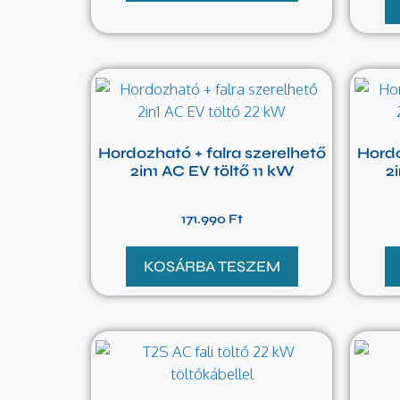
Hordozható + falra szerelhető
Hordo
2in1 AC EV töltő 11 kW
2
171.990
Ft
KOSÁRBA TESZEM