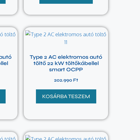
autó
Type 2 AC elektromos autó
llel
töltő 22 kW töltőkábellel
smart OCPP
202.990
Ft
KOSÁRBA TESZEM