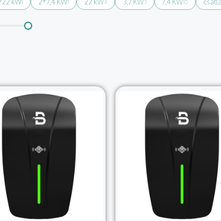
*22 kW
2*7,4 KW
22 kW
3,7 KW
7,4 KW
csatl
1
1
8
3
10