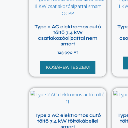
Type 2 AC elektromos autó
Typ
töltő 7,4 kW
csatlakozóaljzattal nem
csa
smart
123.990
Ft
KOSÁRBA TESZEM
Type 2 AC elektromos autó
Typ
töltő 7,4 kW töltőkábellel
töl
smart