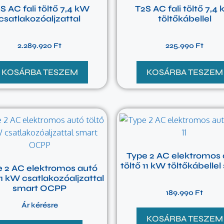
S AC fali töltő 7,4 kW
T2S AC fali töltő 7,4
csatlakozóaljzattal
töltőkábellel
2.289.920
Ft
225.990
Ft
KOSÁRBA TESZEM
KOSÁRBA TESZEM
Type 2 AC elektromos 
töltő 11 kW töltőkábellel
e 2 AC elektromos autó
11 kW csatlakozóaljzattal
smart OCPP
189.990
Ft
Ár kérésre
KOSÁRBA TESZEM