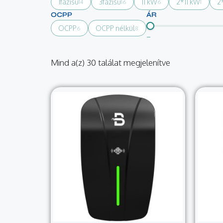
1fázisú
3fázisú
11 kW
2*11 kW
2
14
16
6
1
OCPP
ÁR
OCPP
OCPP nélkül
6
8
–
Mind a(z) 30 találat megjelenítve