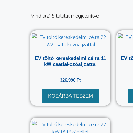
Mind a(z) 5 találat megjelenítve
EV töltő kereskedelmi célra 11
EV tö
kW csatlakozóaljzattal
326.990
Ft
KOSÁRBA TESZEM