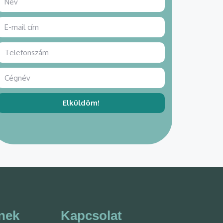
Elküldöm!
nek
Kapcsolat