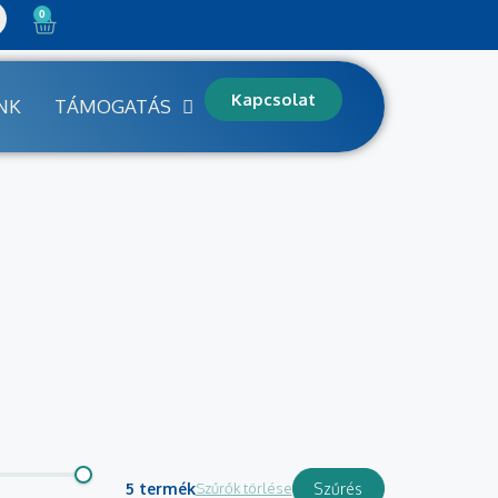
0
Kapcsolat
NK
TÁMOGATÁS
5 termék
Szűrők törlése
Szűrés