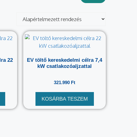
lra 22
EV töltő kereskedelmi célra 7,4
kW csatlakozóaljzattal
321.990
Ft
KOSÁRBA TESZEM