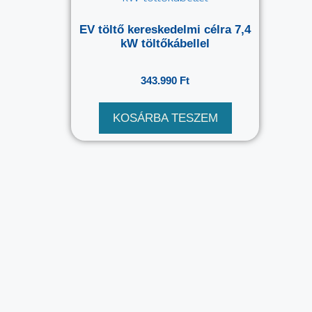
EV töltő kereskedelmi célra 7,4
kW töltőkábellel
343.990
Ft
KOSÁRBA TESZEM