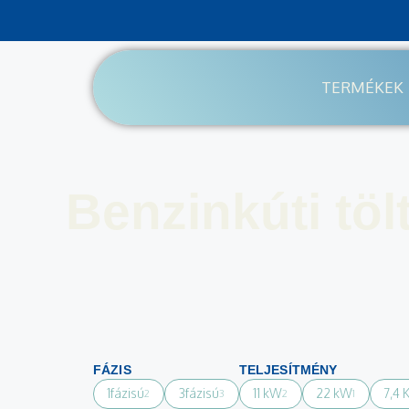
TERMÉKEK
Benzinkúti töl
FÁZIS
TELJESÍTMÉNY
1fázisú
3fázisú
11 kW
22 kW
7,4
2
3
2
1