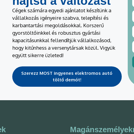
hajtsd a változást
Cégek számára egyedi ajánlatot készítünk a
vállalkozás igényeire szabva, telepítési és
karbantartási megoldásokkal. Korszerű
gyorstöltőinkkel és robusztus gyártási
kapacitásunkkal fellendítjük vállalkozásod,
hogy kitűnhess a versenytársak közül. Vigyük
együtt sikerre üzleted!
Szerezz MOST ingyenes elektromos autó
töltő demót!
ek
Magánszemélyek