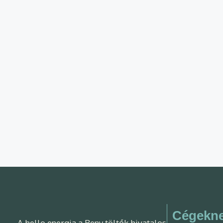
Cégekn
A hello energia a Beny töltők hivatalos