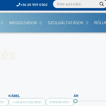
+36 20 559 0302
MEGOLDÁSOK
SZOLGÁLTATÁSOK
RÓLU
tés
KÁBEL
ÁR
 KW
csatlakozóaljzattal
töltőkábellel
2
2
3