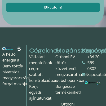
Elküldöm!
Cégeknek
Magánszemély
Kapcso
A hello
Vállalati
Otthoni EV
+36 20
energia a
megoldások
töltők
559
Beny töltők
cégre
közvetlenül
0302
hivatalos
szabott
megvásárolhatók
kapcsolat
magyarországi
konstrukcióban.
webshopunkban.
forgalmazója.
Kérje
Böngéssze
egyedi
termékeinket!
ajánlatunkat!
Otthoni