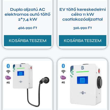
Dupla aljzatú AC
EV töltő kereskedelmi
elektromos autó töltő
célra 11 kW
2*7,4 kW
csatlakozóaljzattal
466.990
Ft
326.990
Ft
KOSÁRBA TESZEM
KOSÁRBA TESZEM