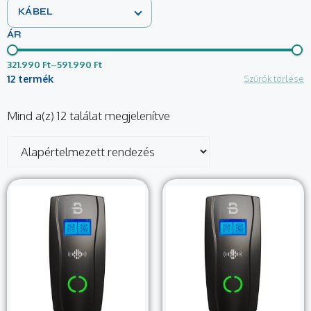
KÁBEL
ÁR
321.990 Ft
–
591.990 Ft
12 termék
Szűrők törlése
Mind a(z) 12 találat megjelenítve