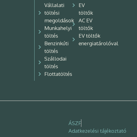
Vállalati
EV
töltési
töltők
megoldások
AC EV
Munkahelyi
töltők
töltés
EV töltők
Benzinkúti
energiatárolóval
töltés
Szállodai
töltés
Flottatöltés
ÁSZF
Adatkezelési tájékoztató