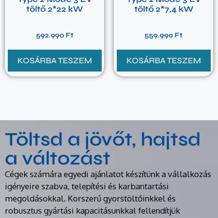
töltő 2*22 kW
töltő 2*7,4 kW
592.990
Ft
559.990
Ft
KOSÁRBA TESZEM
KOSÁRBA TESZEM
Töltsd a jövőt, hajtsd
a változást
Cégek számára egyedi ajánlatot készítünk a vállalkozás
igényeire szabva, telepítési és karbantartási
megoldásokkal. Korszerű gyorstöltőinkkel és
robusztus gyártási kapacitásunkkal fellendítjük