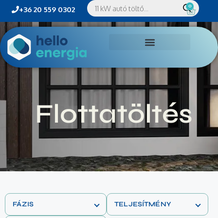
0
+36 20 559 0302
Flottatöltés
FÁZIS
TELJESÍTMÉNY