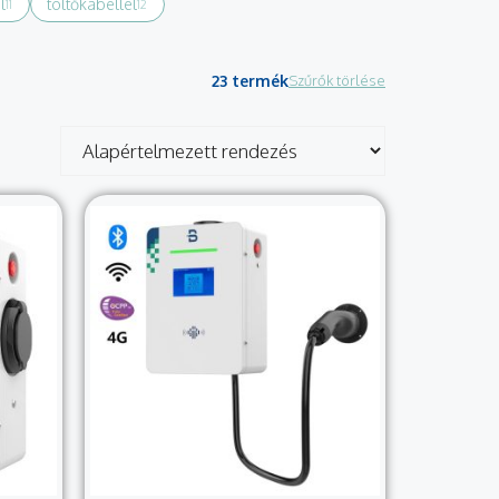
l
töltőkábellel
11
12
23 termék
Szűrők törlése