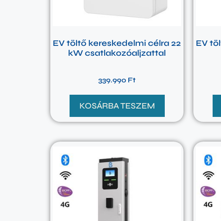
EV töltő kereskedelmi célra 22
EV tö
kW csatlakozóaljzattal
339.990
Ft
KOSÁRBA TESZEM