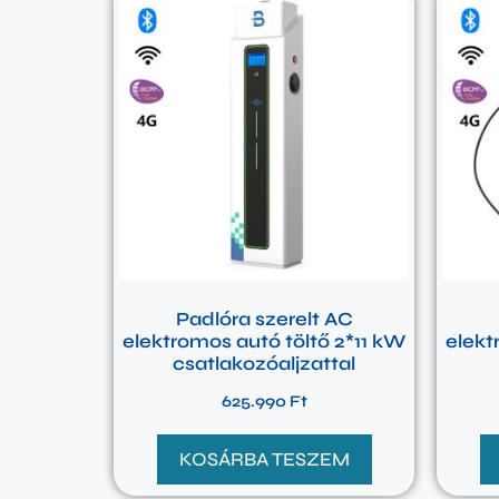
Padlóra szerelt AC
elektromos autó töltő 2*11 kW
elekt
csatlakozóaljzattal
625.990
Ft
KOSÁRBA TESZEM