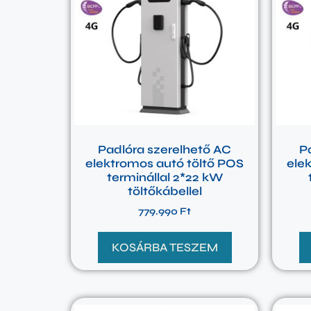
Padlóra szerelhető AC
P
elektromos autó töltő POS
ele
terminállal 2*22 kW
töltőkábellel
779.990
Ft
KOSÁRBA TESZEM