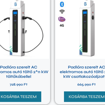
Padlóra szerelt AC
Padlóra szerelt A
romos autó töltő 2*11 kW
elektromos autó töltő 
töltőkábellel
kW csatlakozóaljzat
728.990
Ft
665.990
Ft
KOSÁRBA TESZEM
KOSÁRBA TESZEM