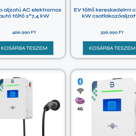
a aljzatú AC elektromos
EV töltő kereskedelmi cé
autó töltő 2*7,4 kW
kW csatlakozóaljzat
466.990
Ft
326.990
Ft
KOSÁRBA TESZEM
KOSÁRBA TESZEM