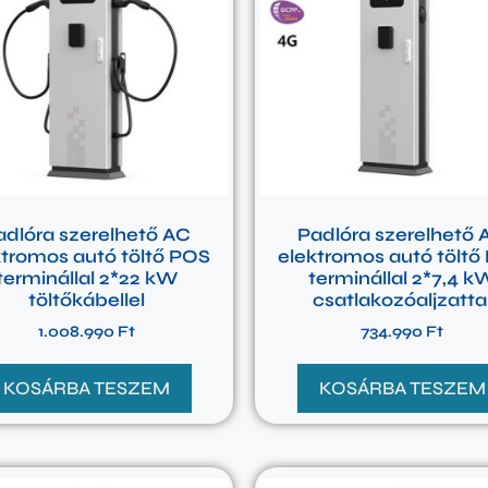
adlóra szerelhető AC
Padlóra szerelhető 
ktromos autó töltő POS
elektromos autó töltő
terminállal 2*22 kW
terminállal 2*7,4 k
töltőkábellel
csatlakozóaljzatta
1.008.990
Ft
734.990
Ft
KOSÁRBA TESZEM
KOSÁRBA TESZEM