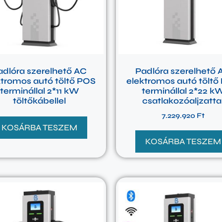
adlóra szerelhető AC
Padlóra szerelhető 
ktromos autó töltő POS
elektromos autó töltő
terminállal 2*11 kW
terminállal 2*22 k
töltőkábellel
csatlakozóaljzatta
7.229.920
Ft
KOSÁRBA TESZEM
KOSÁRBA TESZEM