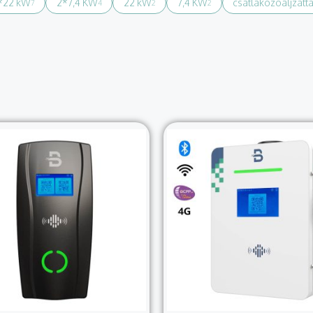
*22 kW
2*7,4 KW
22 kW
7,4 KW
csatlakozóaljzatta
7
4
2
2