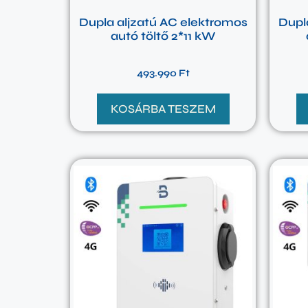
Dupla aljzatú AC elektromos
Dupl
autó töltő 2*11 kW
493.990
Ft
KOSÁRBA TESZEM