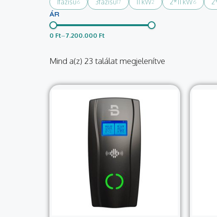
1fázisú
3fázisú
11 kW
2*11 kW
2
6
17
2
6
ÁR
0 Ft
–
7.200.000 Ft
Mind a(z) 23 találat megjelenítve