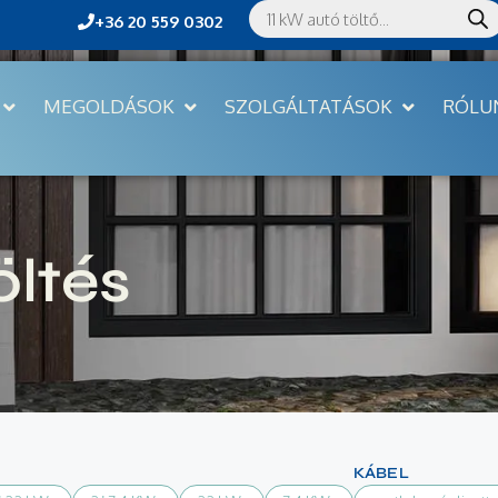
+36 20 559 0302
MEGOLDÁSOK
SZOLGÁLTATÁSOK
RÓLU
öltés
KÁBEL