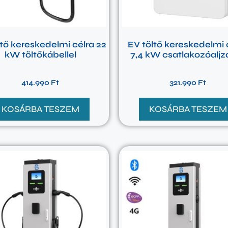
ltő kereskedelmi célra 22
EV töltő kereskedelmi 
kW töltőkábellel
7,4 kW csatlakozóaljza
414.990
Ft
321.990
Ft
KOSÁRBA TESZEM
KOSÁRBA TESZEM