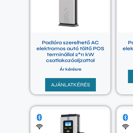
Padlóra szerelhető AC
P
elektromos autó töltő POS
ele
terminállal 2*11 kW
csatlakozóaljzattal
Ár kérésre
AJÁNLATKÉRÉS