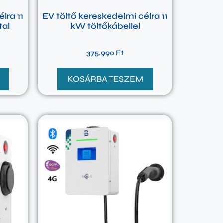
lra 11
EV töltő kereskedelmi célra 11
tal
kW töltőkábellel
375.990
Ft
KOSÁRBA TESZEM