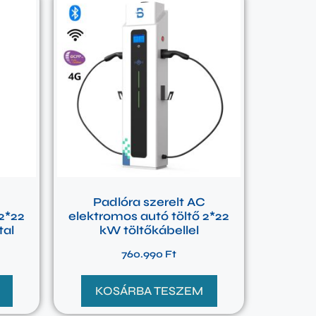
C
Padlóra szerelt AC
2*22
elektromos autó töltő 2*22
tal
kW töltőkábellel
760.990
Ft
KOSÁRBA TESZEM