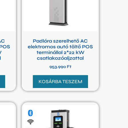
AC
Padlóra szerelhető AC
 POS
elektromos autó töltő POS
W
terminállal 2*22 kW
l
csatlakozóaljzattal
953.990
Ft
KOSÁRBA TESZEM