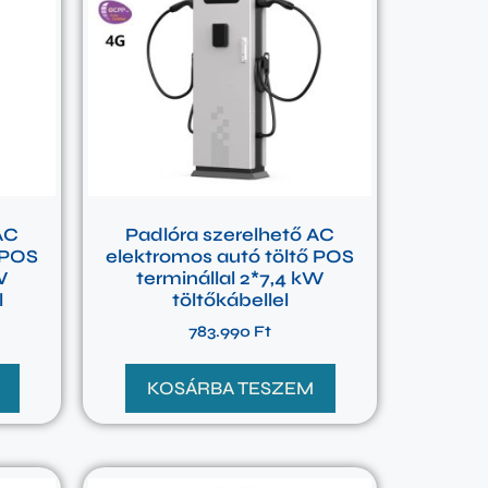
AC
Padlóra szerelhető AC
 POS
elektromos autó töltő POS
W
terminállal 2*7,4 kW
l
töltőkábellel
783.990
Ft
KOSÁRBA TESZEM