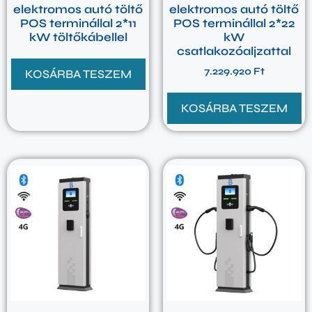
elektromos autó töltő
elektromos autó töltő
POS terminállal 2*11
POS terminállal 2*22
kW töltőkábellel
kW
csatlakozóaljzattal
7.229.920
Ft
KOSÁRBA TESZEM
KOSÁRBA TESZEM