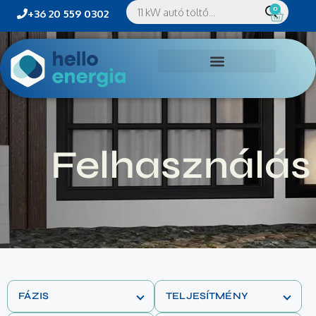
0
+36 20 559 0302
Felhasználás
FÁZIS
TELJESÍTMÉNY