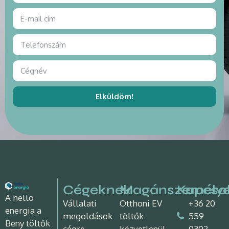
Elküldöm!
Cégeknek
Magánszemély
Kapcso
A hello
Vállalati
Otthoni EV
+36 20
energia a
megoldások
töltők
559
Beny töltők
cégre
közvetlenül
0302