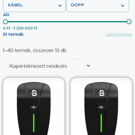
KÁBEL
OCPP
ÁR
0 Ft
–
7.200.000 Ft
51 termék
Szűrők törlése
1–40 termék, összesen 51 db