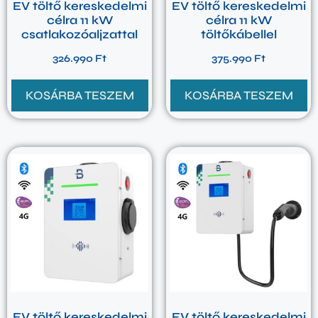
EV töltő kereskedelmi
EV töltő kereskedelmi
célra 11 kW
célra 11 kW
csatlakozóaljzattal
töltőkábellel
326.990
Ft
375.990
Ft
KOSÁRBA TESZEM
KOSÁRBA TESZEM
EV töltő kereskedelmi
EV töltő kereskedelmi