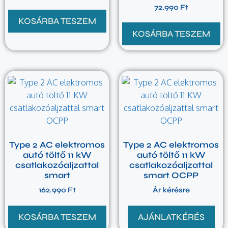
72.990
Ft
KOSÁRBA TESZEM
KOSÁRBA TESZEM
Type 2 AC elektromos
Type 2 AC elektromos
autó töltő 11 kW
autó töltő 11 kW
csatlakozóaljzattal
csatlakozóaljzattal
smart
smart OCPP
162.990
Ft
Ár kérésre
KOSÁRBA TESZEM
AJÁNLATKÉRÉS