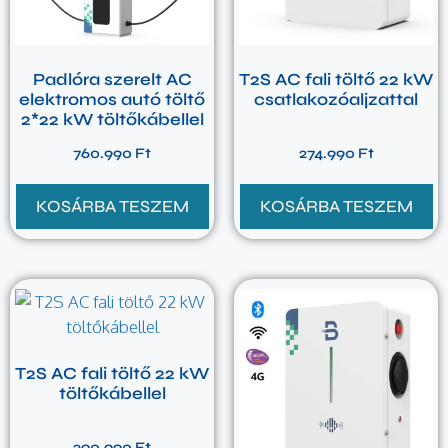
Padlóra szerelt AC
T2S AC fali töltő 22 kW
elektromos autó töltő
csatlakozóaljzattal
2*22 kW töltőkábellel
760.990
Ft
274.990
Ft
KOSÁRBA TESZEM
KOSÁRBA TESZEM
T2S AC fali töltő 22 kW
töltőkábellel
290.990
Ft