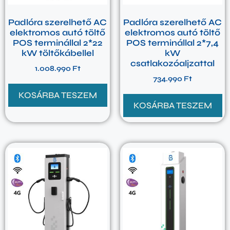
Padlóra szerelhető AC
Padlóra szerelhető AC
elektromos autó töltő
elektromos autó töltő
POS terminállal 2*22
POS terminállal 2*7,4
kW töltőkábellel
kW
csatlakozóaljzattal
1.008.990
Ft
734.990
Ft
KOSÁRBA TESZEM
KOSÁRBA TESZEM