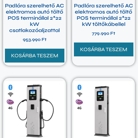
Padlóra szerelhető AC
Padlóra szerelhető AC
elektromos autó töltő
elektromos autó töltő
POS terminállal 2*22
POS terminállal 2*22
kW
kW töltőkábellel
csatlakozóaljzattal
779.990
Ft
953.990
Ft
KOSÁRBA TESZEM
KOSÁRBA TESZEM