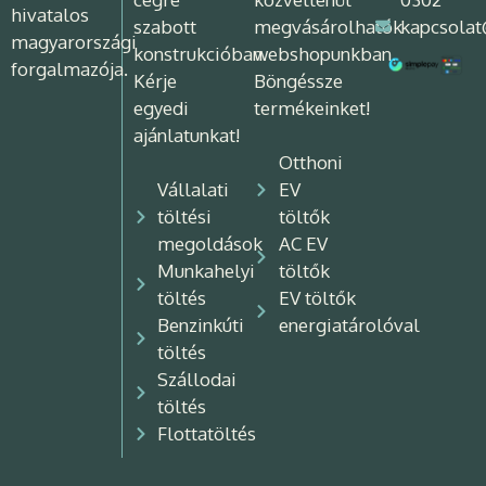
hivatalos
szabott
megvásárolhatók
kapcsolat
magyarországi
konstrukcióban.
webshopunkban.
forgalmazója.
Kérje
Böngéssze
egyedi
termékeinket!
ajánlatunkat!
Otthoni
Vállalati
EV
töltési
töltők
megoldások
AC EV
Munkahelyi
töltők
töltés
EV töltők
Benzinkúti
energiatárolóval
töltés
Szállodai
töltés
Flottatöltés