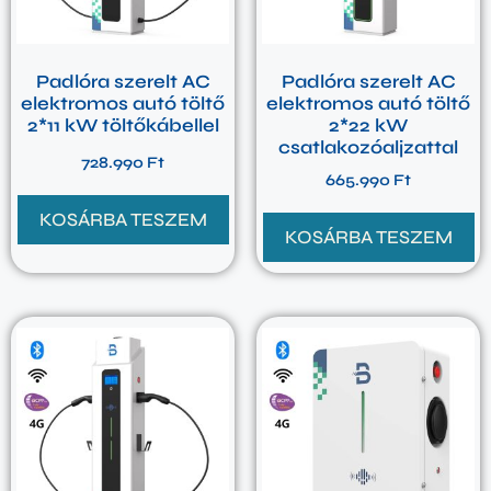
Padlóra szerelt AC
Padlóra szerelt AC
elektromos autó töltő
elektromos autó töltő
2*11 kW töltőkábellel
2*22 kW
csatlakozóaljzattal
728.990
Ft
665.990
Ft
KOSÁRBA TESZEM
KOSÁRBA TESZEM