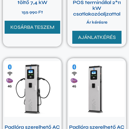
töltő 7,4 kW
POS terminállal 2*11
kW
159.990
Ft
csatlakozóaljzattal
Ár kérésre
KOSÁRBA TESZEM
AJÁNLATKÉRÉS
Padlóra szerelhető AC
Padlóra szerelhető AC