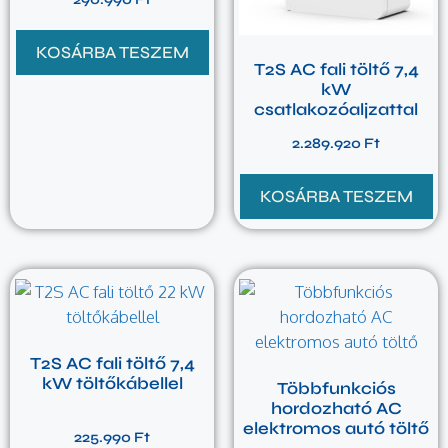
KOSÁRBA TESZEM
T2S AC fali töltő 7,4
kW
csatlakozóaljzattal
2.289.920
Ft
KOSÁRBA TESZEM
T2S AC fali töltő 7,4
kW töltőkábellel
Többfunkciós
hordozható AC
elektromos autó töltő
225.990
Ft