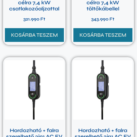
célra 7,4 kW
célra 7,4 kW
csatlakozóaljzattal
töltőkábellel
321.990
Ft
343.990
Ft
KOSÁRBA TESZEM
KOSÁRBA TESZEM
Hordozható + falra
Hordozható + falra
szerelhető 2in1 AC EV
szerelhető 2in1 AC EV