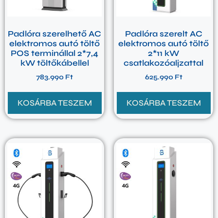
Padlóra szerelhető AC
Padlóra szerelt AC
elektromos autó töltő
elektromos autó töltő
POS terminállal 2*7,4
2*11 kW
kW töltőkábellel
csatlakozóaljzattal
783.990
Ft
625.990
Ft
KOSÁRBA TESZEM
KOSÁRBA TESZEM