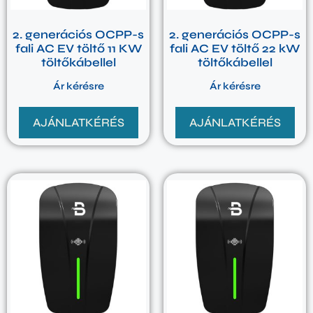
2. generációs OCPP-s
2. generációs OCPP-s
fali AC EV töltő 11 KW
fali AC EV töltő 22 kW
töltőkábellel
töltőkábellel
Ár kérésre
Ár kérésre
AJÁNLATKÉRÉS
AJÁNLATKÉRÉS